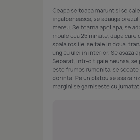
Ceapa se toaca marunt si se cales
ingalbeneasca, se adauga orezul
mereu. Se toarna apoi apa, se adau
moale cca 25 minute, dupa care or
spala rosiile, se taie in doua, tr
ung cu ulei in interior. Se asaza a
Separat, intr-o tigaie neunsa, se p
este frumos rumenita, se scoate si
dorinta. Pe un platou se asaza riz
margini se garniseste cu jumatati d