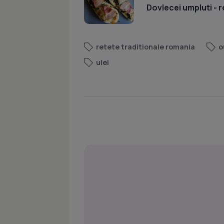
Dovlecei umpluti - r
retete traditionale romania
o
ulei