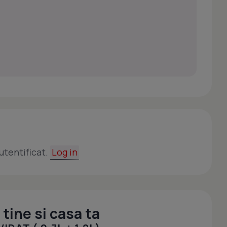
utentificat.
Log in
tine si casa ta