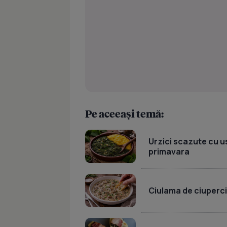
Pe aceeași temă:
Urzici scazute cu u
primavara
Ciulama de ciuperc