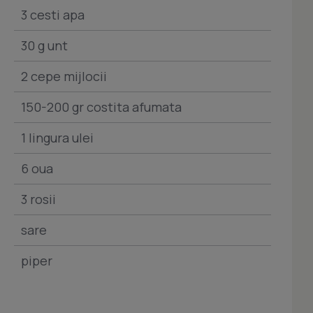
3 cesti apa
30 g unt
2 cepe mijlocii
150-200 gr costita afumata
1 lingura ulei
6 oua
3 rosii
sare
piper