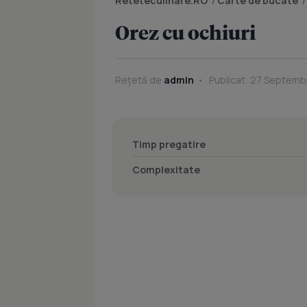
Reteteculinare.RO
/
Carte de bucate
Orez cu ochiuri
Rețetă de
admin
Publicat: 27 Septemb
Timp pregatire
Complexitate