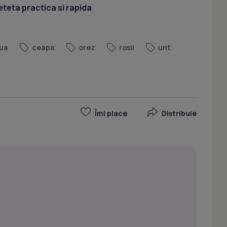
eteta practica si rapida
ua
ceapa
orez
rosii
unt
Îmi place
Distribuie