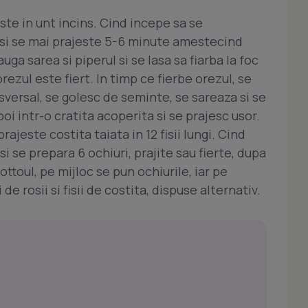
te in unt incins. Cind incepe sa se
 si se mai prajeste 5-6 minute amestecind
ga sarea si piperul si se lasa sa fiarba la foc
ezul este fiert. In timp ce fierbe orezul, se
ansversal, se golesc de seminte, se sareaza si se
poi intr-o cratita acoperita si se prajesc usor.
rajeste costita taiata in 12 fisii lungi. Cind
 se prepara 6 ochiuri, prajite sau fierte, dupa
ottoul, pe mijloc se pun ochiurile, iar pe
e rosii si fisii de costita, dispuse alternativ.