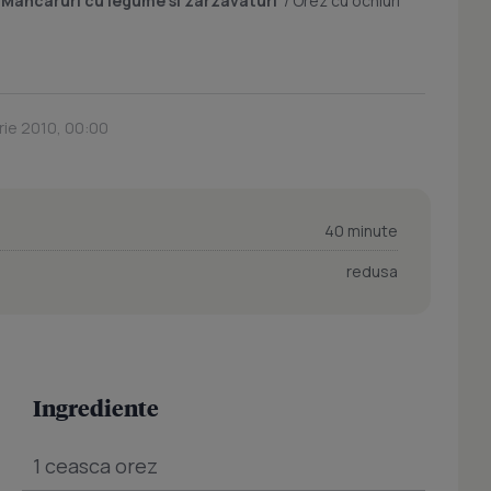
/
Mancaruri cu legume si zarzavaturi
/
Orez cu ochiuri
rie 2010, 00:00
40 minute
redusa
Ingrediente
1 ceasca orez