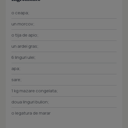
o ceapa;
un morcov;
o tija de apio;
un ardei gras;
6 linguri ulei;
apa;
sare;
1 kg mazare congelata;
doua linguri bulion;
o legatura de marar