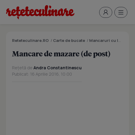
Reteteculinare.RO
/
Carte de bucate
/
Mancaruri cu legume si zarzavaturi
Mancare de mazare (de post)
Rețetă de
Andra Constantinescu
Publicat: 16 Aprilie 2016, 10:00