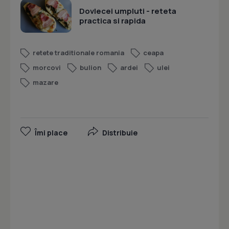
Dovlecei umpluti - reteta
practica si rapida
retete traditionale romania
ceapa
morcovi
bulion
ardei
ulei
mazare
Îmi place
Distribuie