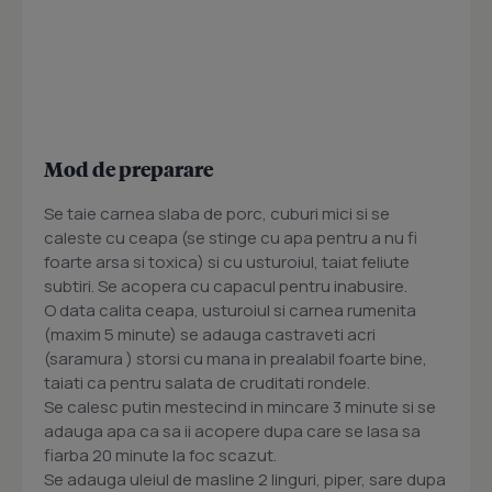
Mod de preparare
Se taie carnea slaba de porc, cuburi mici si se
caleste cu ceapa (se stinge cu apa pentru a nu fi
foarte arsa si toxica) si cu usturoiul, taiat feliute
subtiri. Se acopera cu capacul pentru inabusire.
O data calita ceapa, usturoiul si carnea rumenita
(maxim 5 minute) se adauga castraveti acri
(saramura ) storsi cu mana in prealabil foarte bine,
taiati ca pentru salata de cruditati rondele.
Se calesc putin mestecind in mincare 3 minute si se
adauga apa ca sa ii acopere dupa care se lasa sa
fiarba 20 minute la foc scazut.
Se adauga uleiul de masline 2 linguri, piper, sare dupa