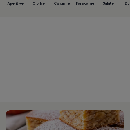
Aperitive
Ciorbe
Cu carne
Fara carne
Salate
Dul