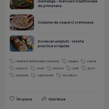
mamaliga - mancare traditionala
de primavara
Ciulama de ciuperci cremoasa
Dovlecei umpluti - reteta
practica si rapida
retete traditionale romania
ceapa
carne
usturoi
rosii
bulion
ulei
porc
masline
castraveti
muraturi
Îmi place
Distribuie