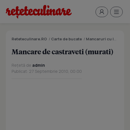
Reteteculinare.RO
/
Carte de bucate
/
Mancaruri cu legume si zarzavaturi
Mancare de castraveti (murati)
Rețetă de
admin
Publicat: 27 Septembrie 2010, 00:00