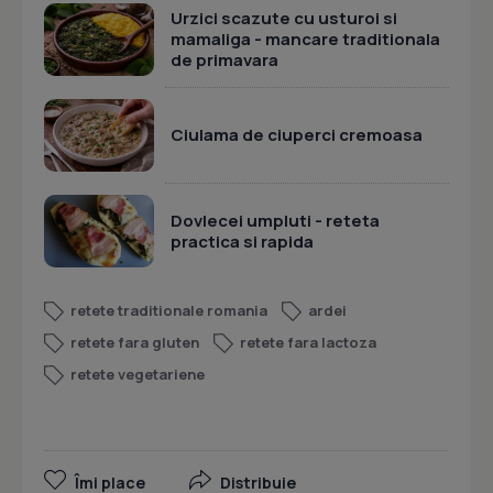
Urzici scazute cu usturoi si
mamaliga - mancare traditionala
de primavara
Ciulama de ciuperci cremoasa
Dovlecei umpluti - reteta
practica si rapida
retete traditionale romania
ardei
retete fara gluten
retete fara lactoza
retete vegetariene
Îmi place
Distribuie