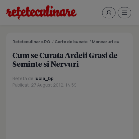
Reteteculinare.RO
/
Carte de bucate
/
Mancaruri cu legume si zarzavaturi
Cum se Curata Ardeii Grasi de
Seminte si Nervuri
Rețetă de
lucia_bp
Publicat: 27 August 2012, 14:59