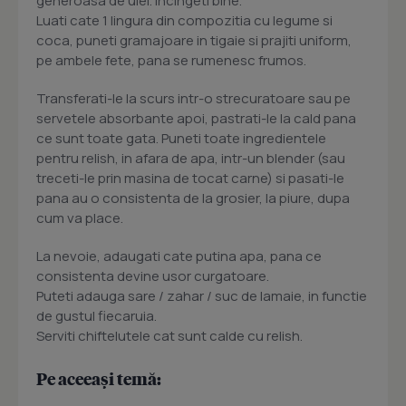
generoasa de ulei. Incingeti bine.
Luati cate 1 lingura din compozitia cu legume si
coca, puneti gramajoare in tigaie si prajiti uniform,
pe ambele fete, pana se rumenesc frumos.
Transferati-le la scurs intr-o strecuratoare sau pe
servetele absorbante apoi, pastrati-le la cald pana
ce sunt toate gata. Puneti toate ingredientele
pentru relish, in afara de apa, intr-un blender (sau
treceti-le prin masina de tocat carne) si pasati-le
pana au o consistenta de la grosier, la piure, dupa
cum va place.
La nevoie, adaugati cate putina apa, pana ce
consistenta devine usor curgatoare.
Puteti adauga sare / zahar / suc de lamaie, in functie
de gustul fiecaruia.
Serviti chiftelutele cat sunt calde cu relish.
Pe aceeași temă: