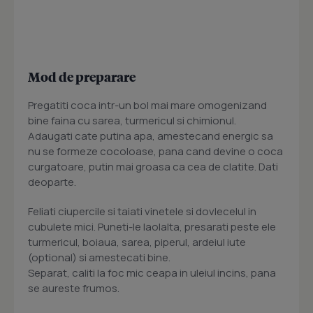
Mod de preparare
Pregatiti coca intr-un bol mai mare omogenizand
bine faina cu sarea, turmericul si chimionul.
Adaugati cate putina apa, amestecand energic sa
nu se formeze cocoloase, pana cand devine o coca
curgatoare, putin mai groasa ca cea de clatite. Dati
deoparte.
Feliati ciupercile si taiati vinetele si dovlecelul in
cubulete mici. Puneti-le laolalta, presarati peste ele
turmericul, boiaua, sarea, piperul, ardeiul iute
(optional) si amestecati bine.
Separat, caliti la foc mic ceapa in uleiul incins, pana
se aureste frumos.