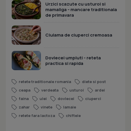
Urzici scazute cu usturoi si
mamaliga - mancare traditionala
de primavara
Ciulama de ciuperci cremoasa
Dovlecei umpluti - reteta
practica si rapida
retete traditionale romania
diete si post
ceapa
verdeata
usturoi
ardei
faina
ulei
dovlecei
ciuperci
zahar
vinete
lamaie
retete fara lactoza
chiftele