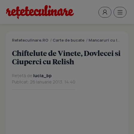
Reteteculinare.RO
/
Carte de bucate
/
Mancaruri cu legume si zarzavaturi
Chiftelute de Vinete, Dovlecei si
Ciuperci cu Relish
Rețetă de
lucia_bp
Publicat: 26 Ianuarie 2013, 14:40