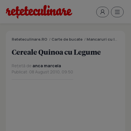
Reteteculinare.RO
/
Carte de bucate
/
Mancaruri cu legume si zarzavaturi
Cereale Quinoa cu Legume
Rețetă de
anca marcela
Publicat: 08 August 2010, 09:50