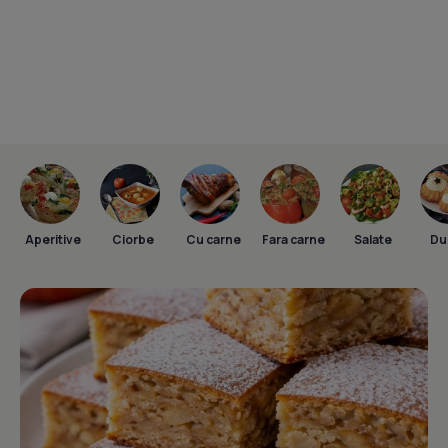
Aperitive
Ciorbe
Cu carne
Fara carne
Salate
Dul