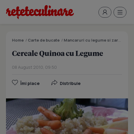
Home
/
Carte de bucate
/
Mancaruri cu legume si zarzavaturi
Cereale Quinoa cu Legume
08 August 2010, 09:50
Îmi place
Distribuie