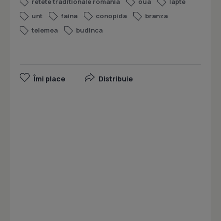
retete traditionale romania
oua
lapte
unt
faina
conopida
branza
telemea
budinca
Îmi place
Distribuie