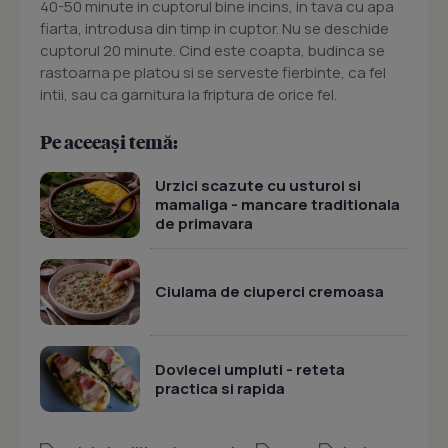
40-50 minute in cuptorul bine incins, in tava cu apa
fiarta, introdusa din timp in cuptor. Nu se deschide
cuptorul 20 minute. Cind este coapta, budinca se
rastoarna pe platou si se serveste fierbinte, ca fel
intii, sau ca garnitura la friptura de orice fel.
Pe aceeași temă:
Urzici scazute cu usturoi si
mamaliga - mancare traditionala
de primavara
Ciulama de ciuperci cremoasa
Dovlecei umpluti - reteta
practica si rapida