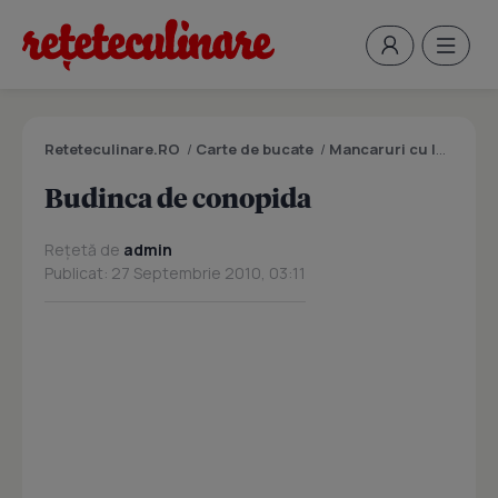
Reteteculinare.RO
/
Carte de bucate
/
Mancaruri cu legume si zarzavaturi
Budinca de conopida
Rețetă de
admin
Publicat: 27 Septembrie 2010, 03:11