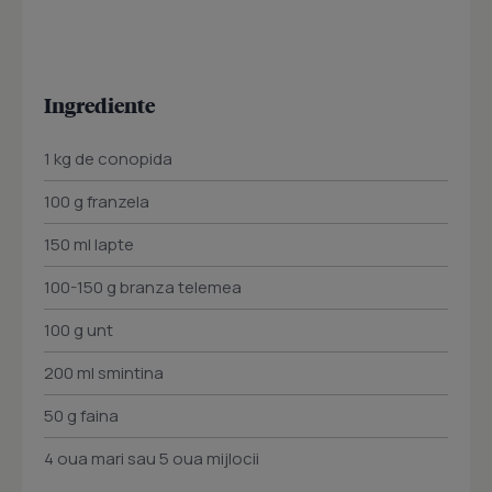
Ingrediente
1 kg de conopida
100 g franzela
150 ml lapte
100-150 g branza telemea
100 g unt
200 ml smintina
50 g faina
4 oua mari sau 5 oua mijlocii