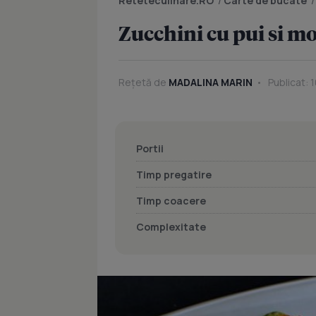
Reteteculinare.RO
/
Carte de bucate
Zucchini cu pui si m
Rețetă de
MADALINA MARIN
Publicat: 1
Portii
Timp pregatire
Timp coacere
Complexitate