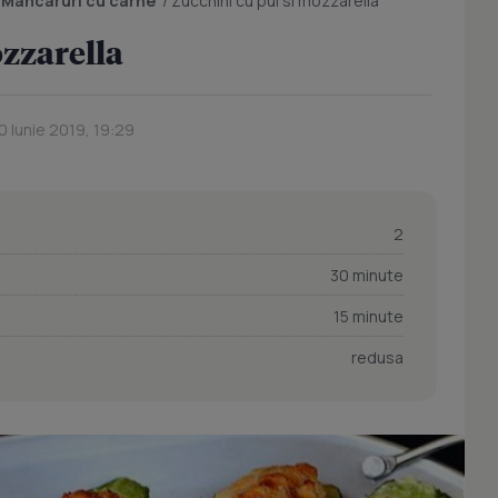
/
Mancaruri cu carne
/
Zucchini cu pui si mozzarella
ozzarella
0 Iunie 2019, 19:29
2
30 minute
15 minute
redusa