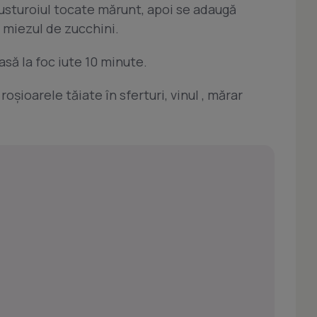
i usturoiul tocate mărunt, apoi se adaugă
i miezul de zucchini.
asă la foc iute 10 minute.
şioarele tăiate în sferturi, vinul , mărar