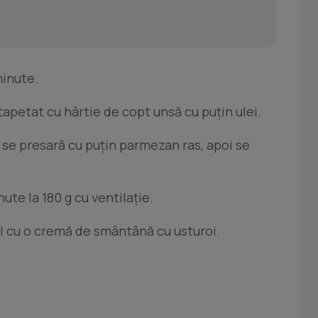
minute.
 tapetat cu hârtie de copt unsă cu puţin ulei.
se presară cu puţin parmezan ras, apoi se
ute la 180 g cu ventilaţie.
al cu o cremă de smântână cu usturoi.