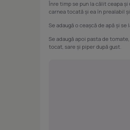
Înre timp se pun la călit ceapa ş
carnea tocată şi ea în prealabil ş
Se adaugă o ceaşcă de apă şi se l
Se adaugă apoi pasta de tomate, ro
tocat, sare şi piper după gust.