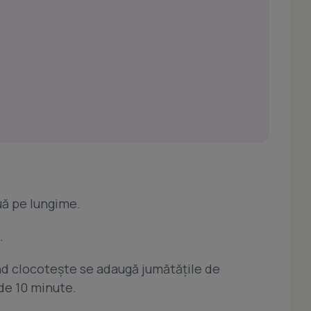
ouă pe lungime.
.
ând clocoteşte se adaugă jumătăţile de
 de 10 minute.