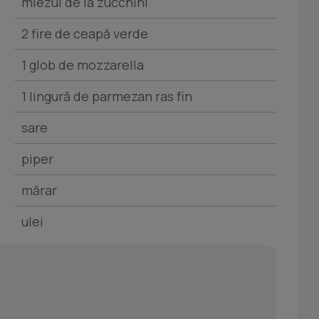
miezul de la zucchini
2 fire de ceapă verde
1 glob de mozzarella
1 lingură de parmezan ras fin
sare
piper
mărar
ulei