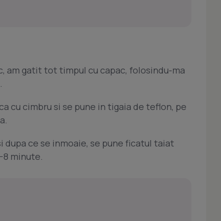
c, am gatit tot timpul cu capac, folosindu-ma
.
a cu cimbru si se pune in tigaia de teflon, pe
a.
 dupa ce se inmoaie, se pune ficatul taiat
7-8 minute.