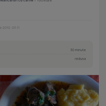
/
Mancaruri cu carne
/
Tochitura
e 2010, 03:11
30 minute
redusa