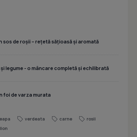
 sos de roșii – rețetă sățioasă și aromată
 și legume - o mâncare completă și echilibrată
n foi de varza murata
eapa
verdeata
carne
rosii
lion