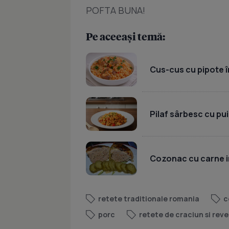
POFTA BUNA!
Pe aceeași temă:
Cus-cus cu pipote în
Pilaf sârbesc cu pui
Cozonac cu carne i
retete traditionale romania
c
porc
retete de craciun si reve