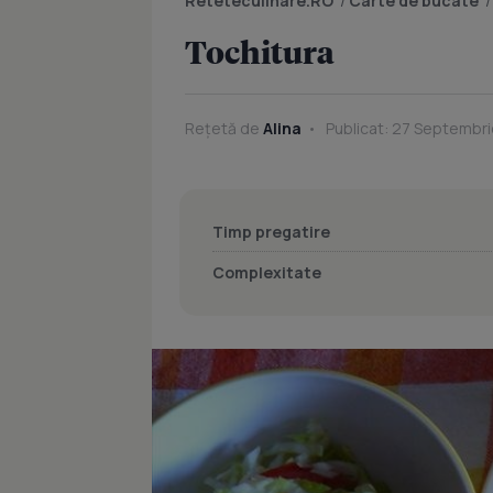
Reteteculinare.RO
/
Carte de bucate
Tochitura
Rețetă de
Alina
Publicat: 27 Septembri
Timp pregatire
Complexitate