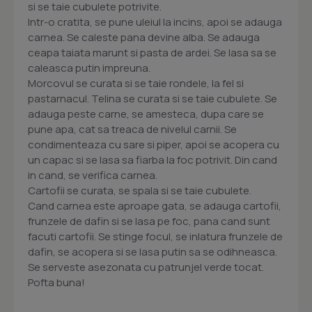
si se taie cubulete potrivite.
Intr-o cratita, se pune uleiul la incins, apoi se adauga
carnea. Se caleste pana devine alba. Se adauga
ceapa taiata marunt si pasta de ardei. Se lasa sa se
caleasca putin impreuna.
Morcovul se curata si se taie rondele, la fel si
pastarnacul. Telina se curata si se taie cubulete. Se
adauga peste carne, se amesteca, dupa care se
pune apa, cat sa treaca de nivelul carnii. Se
condimenteaza cu sare si piper, apoi se acopera cu
un capac si se lasa sa fiarba la foc potrivit. Din cand
in cand, se verifica carnea.
Cartofii se curata, se spala si se taie cubulete.
Cand carnea este aproape gata, se adauga cartofii,
frunzele de dafin si se lasa pe foc, pana cand sunt
facuti cartofii. Se stinge focul, se inlatura frunzele de
dafin, se acopera si se lasa putin sa se odihneasca.
Se serveste asezonata cu patrunjel verde tocat.
Pofta buna!