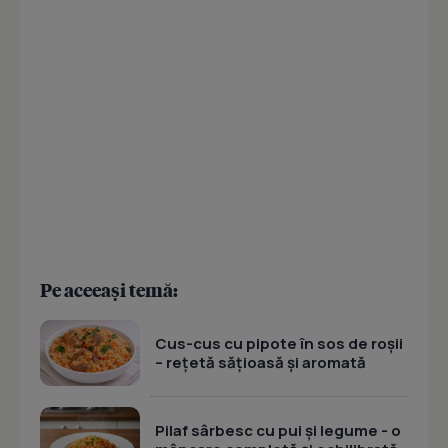
Pe aceeași temă:
Cus-cus cu pipote în sos de roșii
– rețetă sățioasă și aromată
Pilaf sârbesc cu pui și legume - o