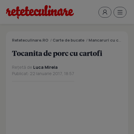
Reteteculinare.RO
/
Carte de bucate
/
Mancaruri cu carne
/
T
Tocanita de porc cu cartofi
Rețetă de
Luca Mirela
Publicat: 22 Ianuarie 2017, 18:57