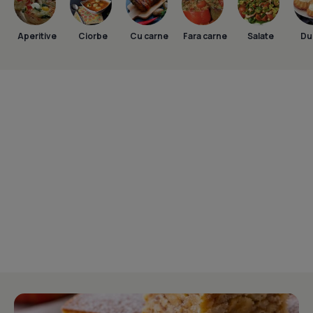
Aperitive
Ciorbe
Cu carne
Fara carne
Salate
Dul