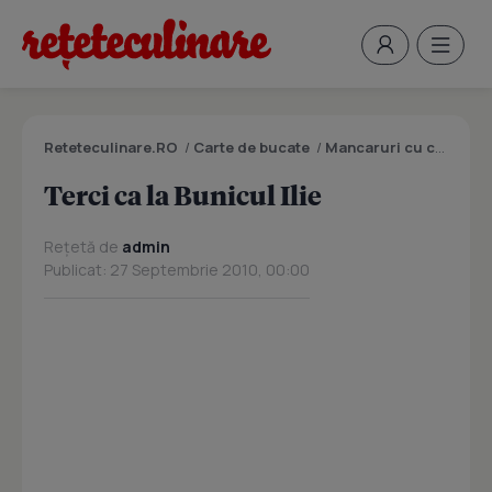
Reteteculinare.RO
/
Carte de bucate
/
Mancaruri cu carne
/
T
Terci ca la Bunicul Ilie
Rețetă de
admin
Publicat: 27 Septembrie 2010, 00:00