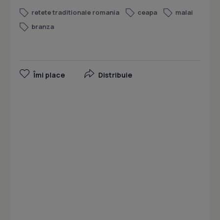
retete traditionale romania
ceapa
malai
branza
Îmi place
Distribuie