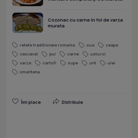
Cozonac cu carne in foi de varza
murata
retete traditionale romania
oua
ceapa
cascaval
pui
carne
usturoi
varza
cartofi
supe
unt
ulei
smantana
Îmi place
Distribuie