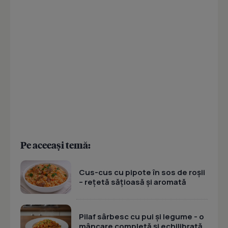
Pe aceeași temă:
Cus-cus cu pipote în sos de roșii
– rețetă sățioasă și aromată
Pilaf sârbesc cu pui și legume - o
mâncare completă și echilibrată