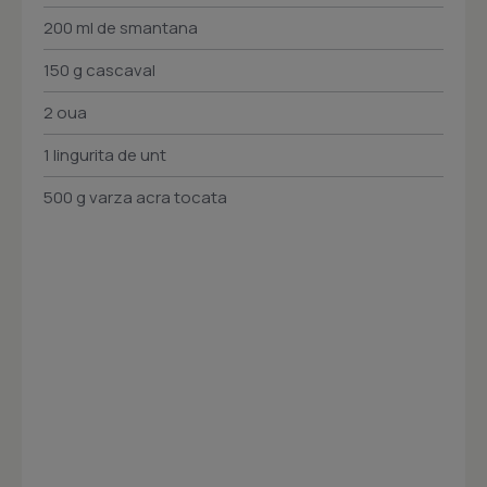
200 ml de smantana
150 g cascaval
2 oua
1 lingurita de unt
500 g varza acra tocata