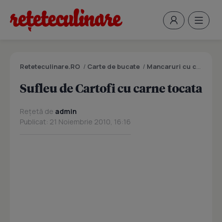
Reteteculinare.RO
/
Carte de bucate
/
Mancaruri cu carne
/
S
Sufleu de Cartofi cu carne tocata
Rețetă de
admin
Publicat: 21 Noiembrie 2010, 16:16