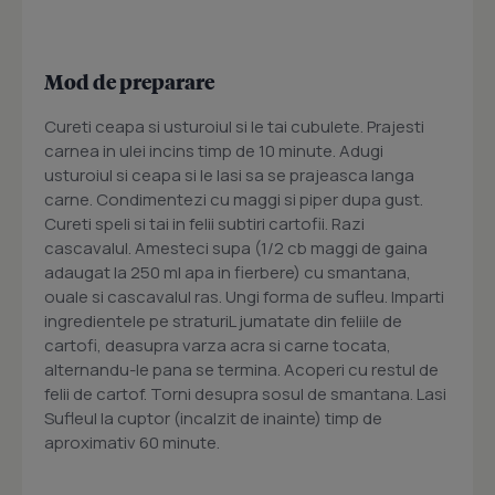
Mod de preparare
Cureti ceapa si usturoiul si le tai cubulete. Prajesti
carnea in ulei incins timp de 10 minute. Adugi
usturoiul si ceapa si le lasi sa se prajeasca langa
carne. Condimentezi cu maggi si piper dupa gust.
Cureti speli si tai in felii subtiri cartofii. Razi
cascavalul. Amesteci supa (1/2 cb maggi de gaina
adaugat la 250 ml apa in fierbere) cu smantana,
ouale si cascavalul ras. Ungi forma de sufleu. Imparti
ingredientele pe straturiL jumatate din feliile de
cartofi, deasupra varza acra si carne tocata,
alternandu-le pana se termina. Acoperi cu restul de
felii de cartof. Torni desupra sosul de smantana. Lasi
Sufleul la cuptor (incalzit de inainte) timp de
aproximativ 60 minute.