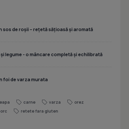
 sos de roșii – rețetă sățioasă și aromată
 și legume - o mâncare completă și echilibrată
n foi de varza murata
eapa
carne
varza
orez
porc
retete fara gluten