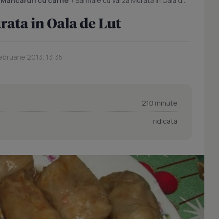
/
Mancaruri cu carne
/
Sarmale cu Varza Murata in Oala de Lut
ata in Oala de Lut
ebruarie 2013, 13:35
210 minute
ridicata