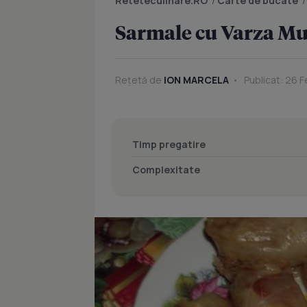
Reteteculinare.RO
/
Carte de bucate
Sarmale cu Varza Mur
Rețetă de
ION MARCELA
Publicat: 26 F
Timp pregatire
Complexitate