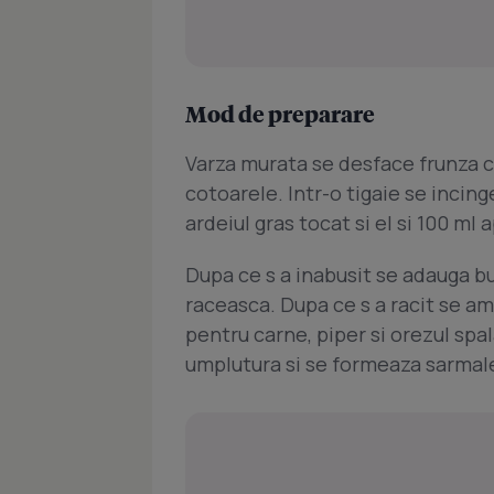
Mod de preparare
Varza murata se desface frunza cu
cotoarele. Intr-o tigaie se incin
ardeiul gras tocat si el si 100 ml 
Dupa ce s a inabusit se adauga bu
raceasca. Dupa ce s a racit se 
pentru carne, piper si orezul spal
umplutura si se formeaza sarmal