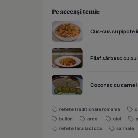
Pe aceeași temă:
Cus-cus cu pipote în
Pilaf sârbesc cu pui
Cozonac cu carne i
retete traditionale romania
c
bulion
ardei
ulei
retete fara lactoza
sarmale