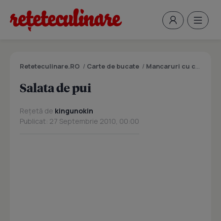
Reteteculinare.RO
/
Carte de bucate
/
Mancaruri cu carne
/
S
Salata de pui
Rețetă de
kingunokin
Publicat: 27 Septembrie 2010, 00:00