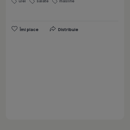
ulei
salate
masline
Îmi place
Distribuie