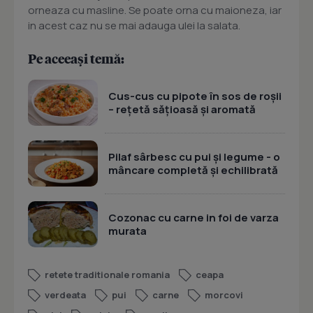
orneaza cu masline. Se poate orna cu maioneza, iar
in acest caz nu se mai adauga ulei la salata.
Pe aceeași temă:
Cus-cus cu pipote în sos de roșii
– rețetă sățioasă și aromată
Pilaf sârbesc cu pui și legume - o
mâncare completă și echilibrată
Cozonac cu carne in foi de varza
murata
retete traditionale romania
ceapa
verdeata
pui
carne
morcovi