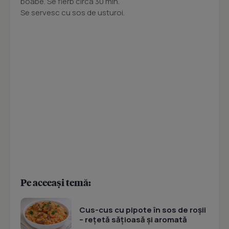
boabe. Se fierb circa 30 min.
Se servesc cu sos de usturoi.
Pe aceeași temă:
Cus-cus cu pipote în sos de roșii
– rețetă sățioasă și aromată