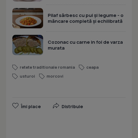
Pilaf sârbesc cu pui și legume - o
mâncare completă și echilibrată
Cozonac cu carne in foi de varza
murata
retete traditionale romania
ceapa
usturoi
morcovi
Îmi place
Distribuie