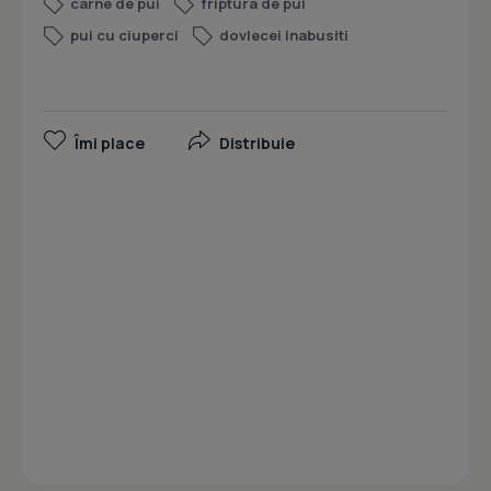
carne de pui
friptura de pui
pui cu ciuperci
dovlecei inabusiti
Îmi place
Distribuie