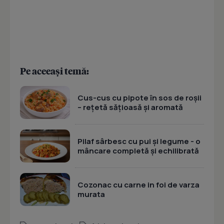
Pe aceeași temă:
Cus-cus cu pipote în sos de roșii
– rețetă sățioasă și aromată
Pilaf sârbesc cu pui și legume - o
mâncare completă și echilibrată
Cozonac cu carne in foi de varza
murata