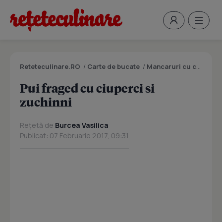
Reteteculinare.RO
/
Carte de bucate
/
Mancaruri cu carne
/
P
Pui fraged cu ciuperci si
zuchinni
Rețetă de
Burcea Vasilica
Publicat: 07 Februarie 2017, 09:31