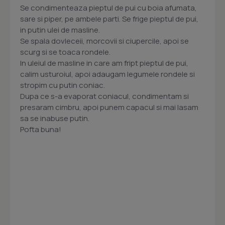
Se condimenteaza pieptul de pui cu boia afumata,
sare si piper, pe ambele parti. Se frige pieptul de pui,
in putin ulei de masline.
Se spala dovleceii, morcovii si ciupercile, apoi se
scurg si se toaca rondele.
In uleiul de masline in care am fript pieptul de pui,
calim usturoiul, apoi adaugam legumele rondele si
stropim cu putin coniac.
Dupa ce s-a evaporat coniacul, condimentam si
presaram cimbru, apoi punem capacul si mai lasam
sa se inabuse putin.
Pofta buna!