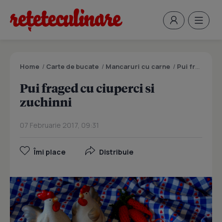
Home
/
Carte de bucate
/
Mancaruri cu carne
/
Pui fraged cu ciuperci si zuchinni
Pui fraged cu ciuperci si
zuchinni
07 Februarie 2017, 09:31
Îmi place
Distribuie