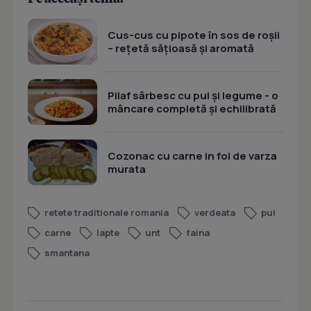
Cus-cus cu pipote în sos de roșii
– rețetă sățioasă și aromată
Pilaf sârbesc cu pui și legume - o
mâncare completă și echilibrată
Cozonac cu carne in foi de varza
murata
retete traditionale romania
verdeata
pui
carne
lapte
unt
faina
smantana