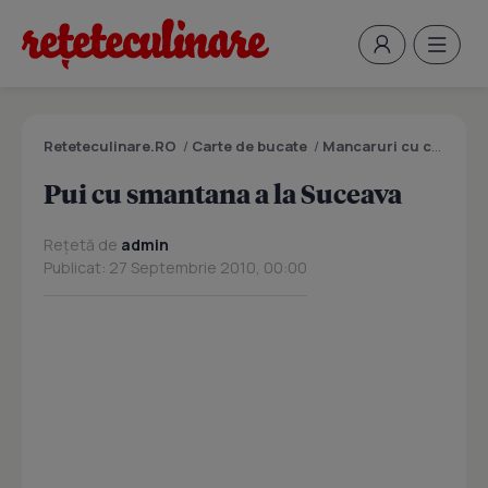
Reteteculinare.RO
/
Carte de bucate
/
Mancaruri cu carne
/
P
Pui cu smantana a la Suceava
Rețetă de
admin
Publicat: 27 Septembrie 2010, 00:00