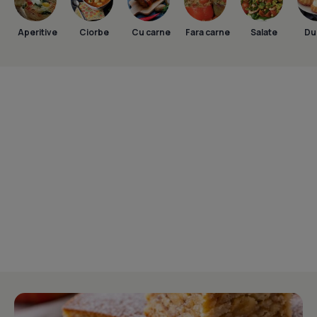
Aperitive
Ciorbe
Cu carne
Fara carne
Salate
Dul