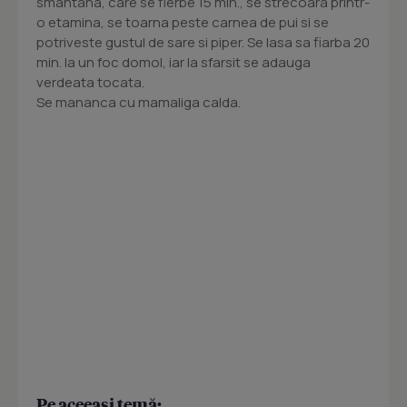
smantana, care se fierbe 15 min., se strecoara printr-
o etamina, se toarna peste carnea de pui si se
potriveste gustul de sare si piper. Se lasa sa fiarba 20
min. la un foc domol, iar la sfarsit se adauga
verdeata tocata.
Se mananca cu mamaliga calda.
Pe aceeași temă: