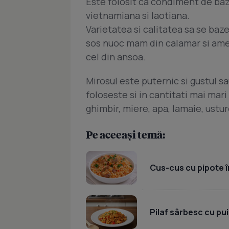
Este folosit ca condiment de baz
vietnamiana si laotiana.
Varietatea si calitatea sa se ba
sos nuoc mam din calamar si ame
cel din ansoa.
Mirosul este puternic si gustul sa
foloseste si in cantitati mai mar
ghimbir, miere, apa, lamaie, usturo
Pe aceeași temă:
Cus-cus cu pipote în
Pilaf sârbesc cu pui