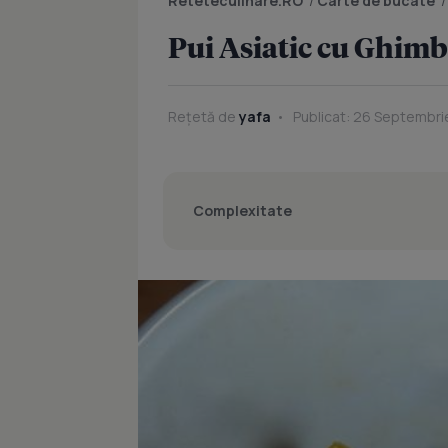
Reteteculinare.RO
/
Carte de bucate
Pui Asiatic cu Ghimb
Rețetă de
yafa
Publicat: 26 Septembrie
Complexitate