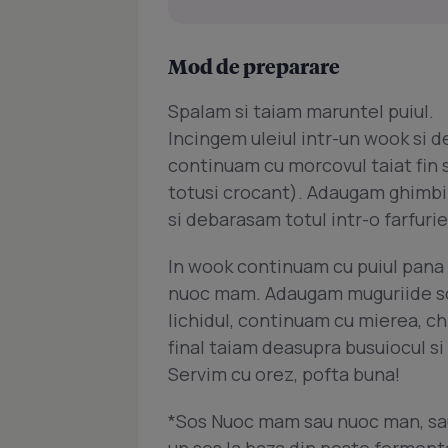
Mod de preparare
Spalam si taiam maruntel puiul.
Incingem uleiul intr-un wook si d
continuam cu morcovul taiat fin s
totusi crocant). Adaugam ghimbi
si debarasam totul intr-o farfurie
In wook continuam cu puiul pana
nuoc mam. Adaugam muguriide so
lichidul, continuam cu mierea, chi
final taiam deasupra busuiocul 
Servim cu orez, pofta buna!
*Sos Nuoc mam sau nuoc man, sau