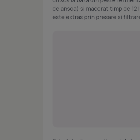
un sos la baza din peste ferment
de ansoa) si macerat timp de 12 l
este extras prin presare si filtrar