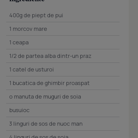
400g de piept de pui
1 morcov mare
1 ceapa
1/2 de partea alba dintr-un praz
1 catel de usturoi
1 bucatica de ghimbir proaspat
o manuta de muguri de soia
busuioc
3 linguri de sos de nuoc man
4 linguri de sos de soia