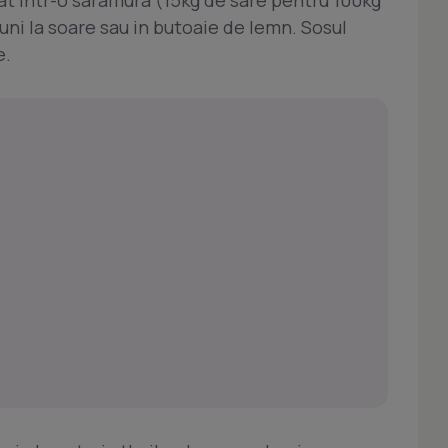
at intr-o saramura (15kg de sare pentru 100kg
uni la soare sau in butoaie de lemn. Sosul
e.