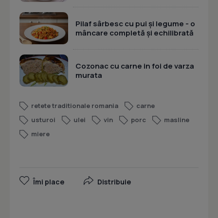
Pilaf sârbesc cu pui și legume - o
mâncare completă și echilibrată
Cozonac cu carne in foi de varza
murata
retete traditionale romania
carne
usturoi
ulei
vin
porc
masline
miere
Îmi place
Distribuie