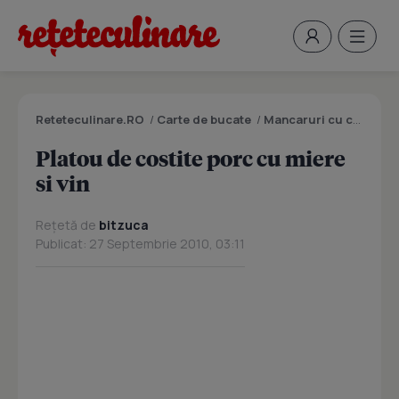
Reteteculinare.RO
/
Carte de bucate
/
Mancaruri cu carne
/
P
Platou de costite porc cu miere
si vin
Rețetă de
bitzuca
Publicat: 27 Septembrie 2010, 03:11