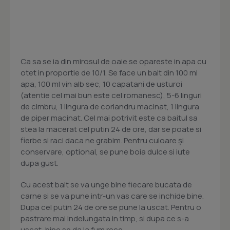
Ca sa se ia din mirosul de oaie se opareste in apa cu
otet in proportie de 10/1. Se face un bait din 100 ml
apa, 100 ml vin alb sec, 10 capatani de usturoi
(atentie cel mai bun este cel romanesc), 5-6 linguri
de cimbru, 1 lingura de coriandru macinat, 1 lingura
de piper macinat. Cel mai potrivit este ca baitul sa
stea la macerat cel putin 24 de ore, dar se poate si
fierbe si raci daca ne grabim. Pentru culoare și
conservare, optional, se pune boia dulce si iute
dupa gust.
Cu acest bait se va unge bine fiecare bucata de
carne si se va pune intr-un vas care se inchide bine.
Dupa cel putin 24 de ore se pune la uscat. Pentru o
pastrare mai indelungata in timp, si dupa ce s-a
uscat, bine se da la fum rece.