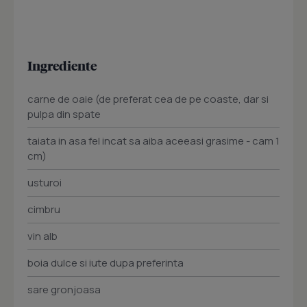
Ingrediente
carne de oaie (de preferat cea de pe coaste, dar si
pulpa din spate
taiata in asa fel incat sa aiba aceeasi grasime - cam 1
cm)
usturoi
cimbru
vin alb
boia dulce si iute dupa preferinta
sare gronjoasa