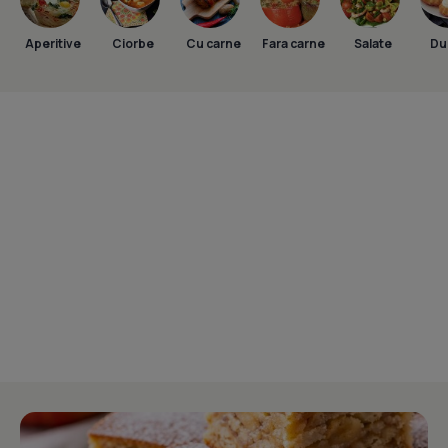
Aperitive
Ciorbe
Cu carne
Fara carne
Salate
Dul