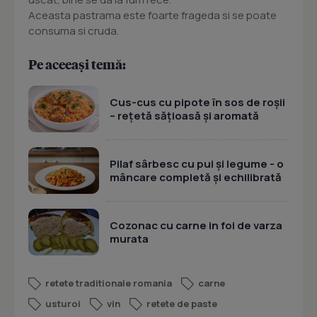
Aceasta pastrama este foarte frageda si se poate
consuma si cruda.
Pe aceeași temă:
Cus-cus cu pipote în sos de roșii
– rețetă sățioasă și aromată
Pilaf sârbesc cu pui și legume - o
mâncare completă și echilibrată
Cozonac cu carne in foi de varza
murata
retete traditionale romania
carne
usturoi
vin
retete de paste