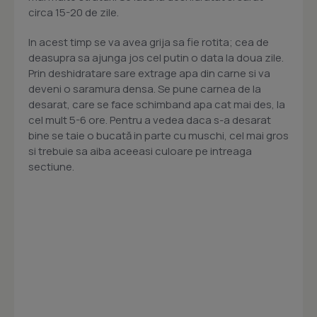
circa 15-20 de zile.
In acest timp se va avea grija sa fie rotita; cea de
deasupra sa ajunga jos cel putin o data la doua zile.
Prin deshidratare sare extrage apa din carne si va
deveni o saramura densa. Se pune carnea de la
desarat, care se face schimband apa cat mai des, la
cel mult 5-6 ore. Pentru a vedea daca s-a desarat
bine se taie o bucată in parte cu muschi, cel mai gros
si trebuie sa aiba aceeasi culoare pe intreaga
sectiune.