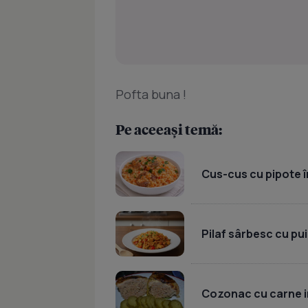
Pofta buna !
Pe aceeași temă:
Cus-cus cu pipote în
Pilaf sârbesc cu pui
Cozonac cu carne i