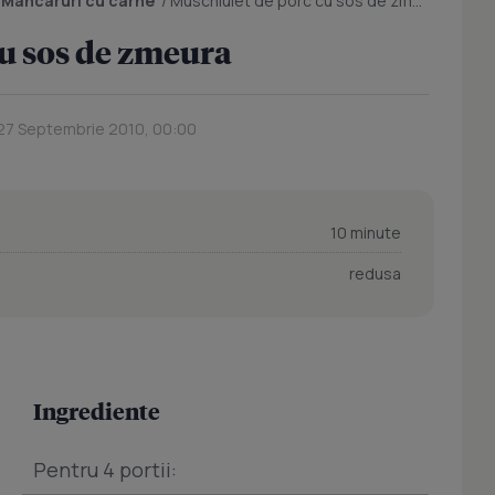
/
Mancaruri cu carne
/
Muschiulet de porc cu sos de zmeura
u sos de zmeura
 27 Septembrie 2010, 00:00
10 minute
redusa
Ingrediente
Pentru 4 portii: