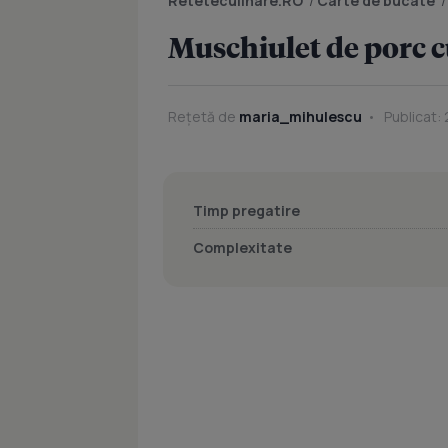
Reteteculinare.RO
/
Carte de bucate
Muschiulet de porc c
Rețetă de
maria_mihulescu
Publicat:
Timp pregatire
Complexitate