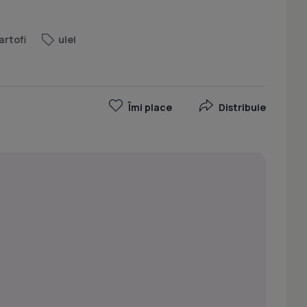
artofi
ulei
Îmi place
Distribuie