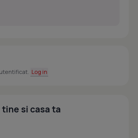
utentificat.
Log in
tine si casa ta