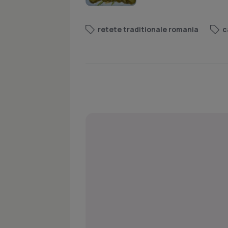
retete traditionale romania
c