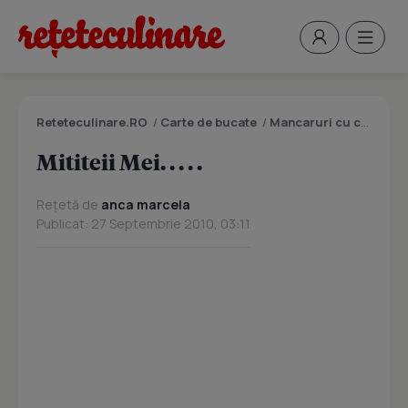
Reteteculinare.RO
/
Carte de bucate
/
Mancaruri cu carne
/
M
Mititeii Mei. . . . .
Rețetă de
anca marcela
Publicat: 27 Septembrie 2010, 03:11