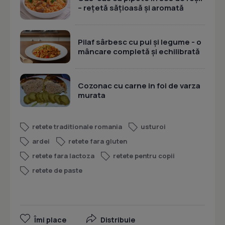
– rețetă sățioasă și aromată
Pilaf sârbesc cu pui și legume - o
mâncare completă și echilibrată
Cozonac cu carne in foi de varza
murata
retete traditionale romania
usturoi
ardei
retete fara gluten
retete fara lactoza
retete pentru copii
retete de paste
Îmi place
Distribuie