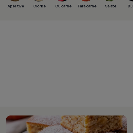
Aperitive
Ciorbe
Cu carne
Fara carne
Salate
Dul