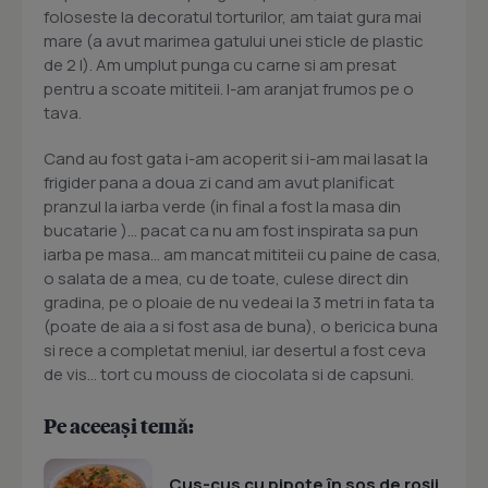
foloseste la decoratul torturilor, am taiat gura mai
mare (a avut marimea gatului unei sticle de plastic
de 2 l). Am umplut punga cu carne si am presat
pentru a scoate mititeii. I-am aranjat frumos pe o
tava.
Cand au fost gata i-am acoperit si i-am mai lasat la
frigider pana a doua zi cand am avut planificat
pranzul la iarba verde (in final a fost la masa din
bucatarie )... pacat ca nu am fost inspirata sa pun
iarba pe masa... am mancat mititeii cu paine de casa,
o salata de a mea, cu de toate, culese direct din
gradina, pe o ploaie de nu vedeai la 3 metri in fata ta
(poate de aia a si fost asa de buna), o bericica buna
si rece a completat meniul, iar desertul a fost ceva
de vis... tort cu mouss de ciocolata si de capsuni.
Pe aceeași temă:
Cus-cus cu pipote în sos de roșii