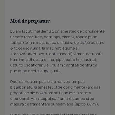
Mod de preparare
Eu am facut, mai demult, un amestec de condimente
uscate (ardei iute, patrunjel, cimbru, foarte putin
tarhon) le-am macinat cu o masina de cafea pe care
o folosesc numai la macinat legume si
zarzavaturi/frunze, (toate uscate). Amestecul asta
l-am inmultit cu sare fina, piper extra fin macinat,
usturoi uscat granule... nu am cantitati pentru ca
pun dupa ochi si dupa gust...
Deci carnea am pus-o intr-un vas, am pus
bicarbonatul si amestecul de condimente (am sa il
pregatesc din nou si am sa il pun intr-o reteta
ulterioara). Am inceput sa framant carnea si pe
masura ce framantam puneam apa (aprox 60 ml).
Dupa vreo 7 minute de framantat si adaugat apa,