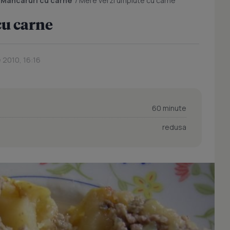
/
Mancaruri cu carne
/
Mere verzi umplute cu carne
cu carne
 2010, 16:16
60 minute
redusa