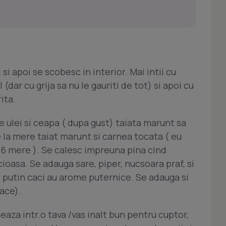
si apoi se scobesc in interior. Mai intii cu
(dar cu grija sa nu le gauriti de tot) si apoi cu
ita.
de ulei si ceapa ( dupa gust) taiata marunt sa
 la mere taiat marunt si carnea tocata ( eu
 6 mere ). Se calesc impreuna pina cind
ioasa. Se adauga sare, piper, nucsoara praf, si
e putin caci au arome puternice. Se adauga si
ace).
aza intr.o tava /vas inalt bun pentru cuptor,