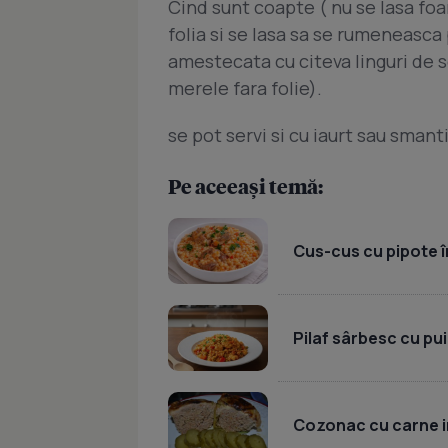
Cind sunt coapte ( nu se lasa foar
folia si se lasa sa se rumeneasca 
amestecata cu citeva linguri de so
merele fara folie).
se pot servi si cu iaurt sau smanti
Pe aceeași temă:
Cus-cus cu pipote în
Pilaf sârbesc cu pui
Cozonac cu carne i