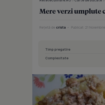
Reteteculinare.RO
/
Carte de bucate
Mere verzi umplute 
Rețetă de
crista
Publicat: 21 Noiembrie
Timp pregatire
Complexitate