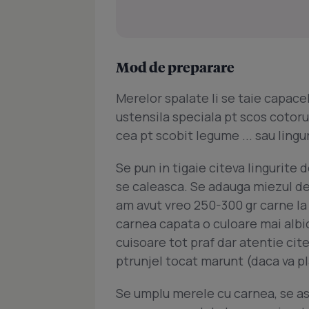
Mod de preparare
Merelor spalate li se taie capacel 
ustensila speciala pt scos cotorul 
cea pt scobit legume ... sau lingur
Se pun in tigaie citeva lingurite 
se caleasca. Se adauga miezul de
am avut vreo 250-300 gr carne la
carnea capata o culoare mai albic
cuisoare tot praf dar atentie cit
ptrunjel tocat marunt (daca va pl
Se umplu merele cu carnea, se ase