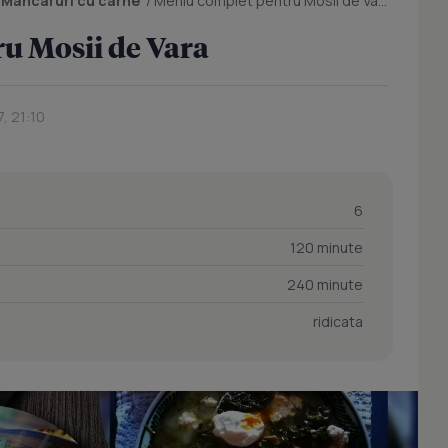
/
Mancaruri cu carne
/
Meniu complet pentru Mosii de Vara
u Mosii de Vara
, 21:10
6
120 minute
240 minute
ridicata