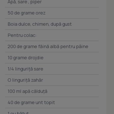
Apă, sare , piper
50 de grame orez
Boia dulce, chimen, după gust
Pentru colac:
200 de grame făină albă pentru pâine
10 grame drojdie
1/4 linguriță sare
O linguriță zahăr
100 ml apă călduță
40 de grame unt topit
1 ou bătut