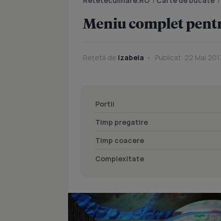
Reteteculinare.RO
/
Carte de bucate
Meniu complet pentr
Rețetă de
Izabela
Publicat: 22 Mai 2017
Portii
Timp pregatire
Timp coacere
Complexitate