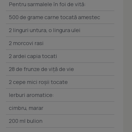
Pentru sarmalele în foi de vită:
500 de grame carne tocată amestec
2 linguri untura, o lingura ulei
2 morcovi rasi
2 ardei capia tocati
28 de frunze de viță de vie
2 cepe mici roșii tocate
Ierburi aromatice:
cimbru, marar
200 ml bulion