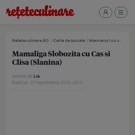
Reteteculinare.RO
/
Carte de bucate
/
Mancaruri cu carne
/
M
Mamaliga Slobozita cu Cas si
Clisa (Slanina)
Rețetă de
Lia
Publicat: 27 Septembrie 2010, 03:11