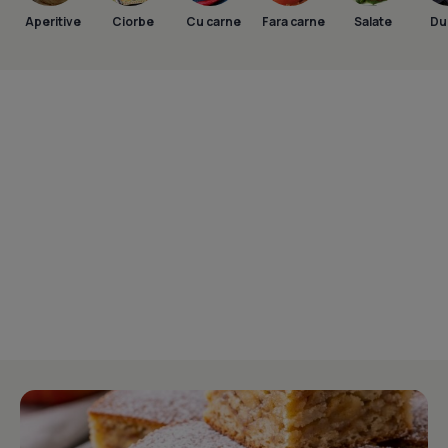
Aperitive
Ciorbe
Cu carne
Fara carne
Salate
Dul