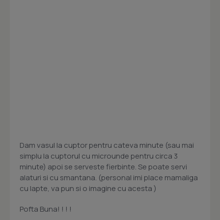
Dam vasul la cuptor pentru cateva minute (sau mai
simplu la cuptorul cu microunde pentru circa 3
minute) apoi se serveste fierbinte. Se poate servi
alaturi si cu smantana. (personal imi place mamaliga
cu lapte, va pun si o imagine cu acesta )
Pofta Buna! ! ! !