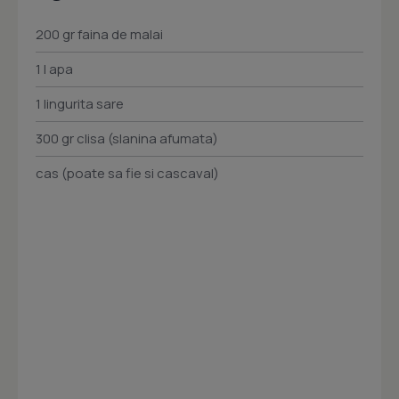
200 gr faina de malai
1 l apa
1 lingurita sare
300 gr clisa (slanina afumata)
cas (poate sa fie si cascaval)