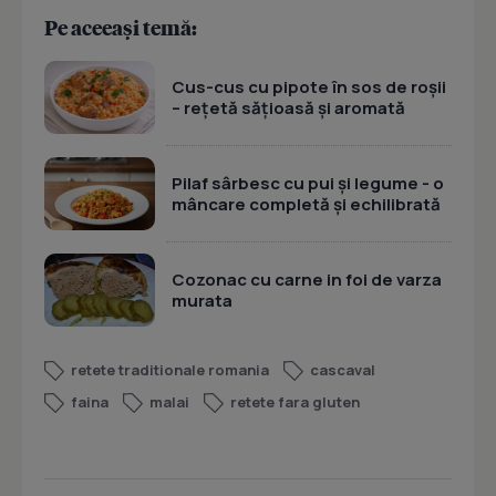
Pe aceeași temă:
Cus-cus cu pipote în sos de roșii
– rețetă sățioasă și aromată
Pilaf sârbesc cu pui și legume - o
mâncare completă și echilibrată
Cozonac cu carne in foi de varza
murata
retete traditionale romania
cascaval
faina
malai
retete fara gluten