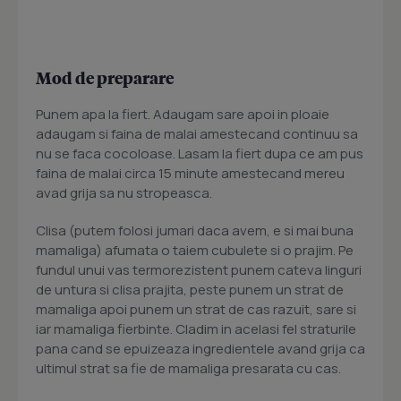
Mod de preparare
Punem apa la fiert. Adaugam sare apoi in ploaie
adaugam si faina de malai amestecand continuu sa
nu se faca cocoloase. Lasam la fiert dupa ce am pus
faina de malai circa 15 minute amestecand mereu
avad grija sa nu stropeasca.
Clisa (putem folosi jumari daca avem, e si mai buna
mamaliga) afumata o taiem cubulete si o prajim. Pe
fundul unui vas termorezistent punem cateva linguri
de untura si clisa prajita, peste punem un strat de
mamaliga apoi punem un strat de cas razuit, sare si
iar mamaliga fierbinte. Cladim in acelasi fel straturile
pana cand se epuizeaza ingredientele avand grija ca
ultimul strat sa fie de mamaliga presarata cu cas.