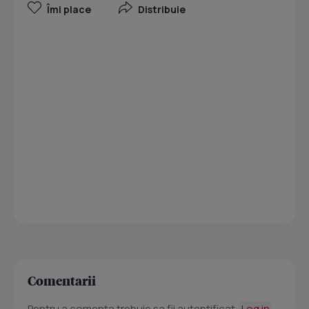
Îmi place
Distribuie
Comentarii
Pentru a comenta trebuie sa fii autentificat.
Log in