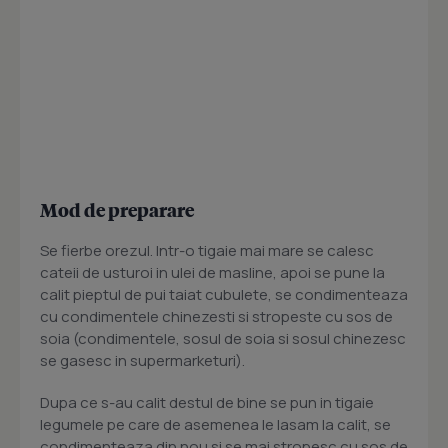
Mod de preparare
Se fierbe orezul. Intr-o tigaie mai mare se calesc
cateii de usturoi in ulei de masline, apoi se pune la
calit pieptul de pui taiat cubulete, se condimenteaza
cu condimentele chinezesti si stropeste cu sos de
soia (condimentele, sosul de soia si sosul chinezesc
se gasesc in supermarketuri).
Dupa ce s-au calit destul de bine se pun in tigaie
legumele pe care de asemenea le lasam la calit, se
condimenteaza din nou si se mai stropesc cu sos de