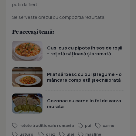
putin la fiert.
Se serveste orezul cu compozitia rezultata.
Pe aceeași temă:
Cus-cus cu pipote în sos de roșii
– rețetă sățioasă și aromată
Pilaf sârbesc cu pui și legume - o
mâncare completă și echilibrată
Cozonac cu carne in foi de varza
murata
retete traditionale romania
pui
carne
usturoi
orez
ulei
masline