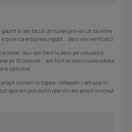
gaurit si am facut un tunel prin ei cit sa intre
 e bine ca era prea ingust .. deci voi verificati)
 ca mine : eu i-am fiert la abur pe cosuletul
iune pt 10 minute .. am fisrt si morcovele odata
le e optional
prajit cirnatii in tigaie : intepati i-am pus in
zut apa am pus putin ulei si i-am prajit in sosul