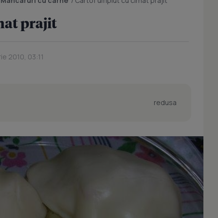
/
Mancaruri cu carne
/
Cartof umplut cu cirnat prajit
at prajit
ie 2010, 03:11
redusa