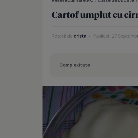
Reteteculinare.RO
/
Carte de bucate
Cartof umplut cu cirn
Rețetă de
crista
Publicat: 27 Septembr
Complexitate