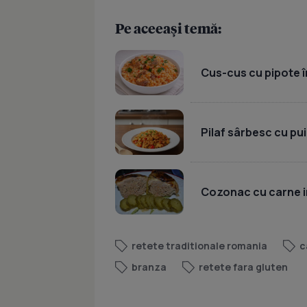
Pe aceeași temă:
Cus-cus cu pipote în
Pilaf sârbesc cu pui
Cozonac cu carne i
retete traditionale romania
c
branza
retete fara gluten