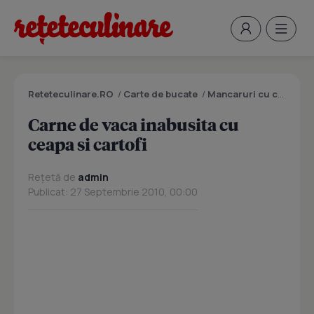
Reteteculinare.RO
/
Carte de bucate
/
Mancaruri cu carne
/
C
Carne de vaca inabusita cu
ceapa si cartofi
Rețetă de
admin
Publicat: 27 Septembrie 2010, 00:00