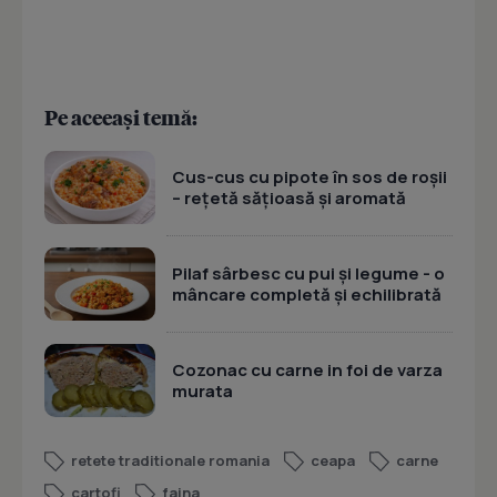
Pe aceeași temă:
Cus-cus cu pipote în sos de roșii
– rețetă sățioasă și aromată
Pilaf sârbesc cu pui și legume - o
mâncare completă și echilibrată
Cozonac cu carne in foi de varza
murata
retete traditionale romania
ceapa
carne
cartofi
faina