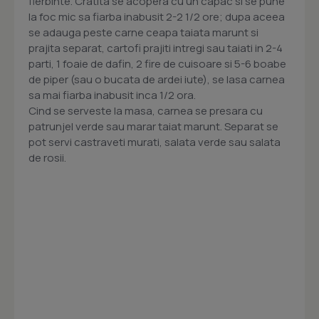
fierbinte. Cratita se acopera cu un capac si se pune
la foc mic sa fiarba inabusit 2-2 1/2 ore; dupa aceea
se adauga peste carne ceapa taiata marunt si
prajita separat, cartofi prajiti intregi sau taiati in 2-4
parti, 1 foaie de dafin, 2 fire de cuisoare si 5-6 boabe
de piper (sau o bucata de ardei iute), se lasa carnea
sa mai fiarba inabusit inca 1/2 ora.
Cind se serveste la masa, carnea se presara cu
patrunjel verde sau marar taiat marunt. Separat se
pot servi castraveti murati, salata verde sau salata
de rosii.