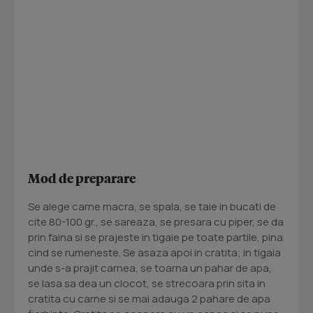
Mod de preparare
Se alege carne macra, se spala, se taie in bucati de
cite 80-100 gr., se sareaza, se presara cu piper, se da
prin faina si se prajeste in tigaie pe toate partile, pina
cind se rumeneste. Se asaza apoi in cratita; in tigaia
unde s-a prajit carnea, se toarna un pahar de apa,
se lasa sa dea un clocot, se strecoara prin sita in
cratita cu carne si se mai adauga 2 pahare de apa