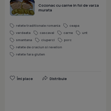
Cozonac cu carne in foi de varza
murata
retete traditionale romania
ceapa
verdeata
cascaval
carne
unt
smantana
ciuperci
porc
retete de craciun si revelion
retete fara gluten
Îmi place
Distribuie