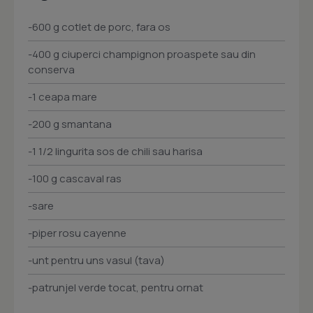
-600 g cotlet de porc, fara os
-400 g ciuperci champignon proaspete sau din
conserva
-1 ceapa mare
-200 g smantana
-1 1/2 lingurita sos de chili sau harisa
-100 g cascaval ras
-sare
-piper rosu cayenne
-unt pentru uns vasul (tava)
-patrunjel verde tocat, pentru ornat