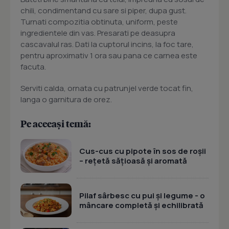
chili, condimentand cu sare si piper, dupa gust.
Turnati compozitia obtinuta, uniform, peste
ingredientele din vas. Presarati pe deasupra
cascavalul ras. Dati la cuptorul incins, la foc tare,
pentru aproximativ 1 ora sau pana ce carnea este
facuta.
Serviti calda, ornata cu patrunjel verde tocat fin,
langa o garnitura de orez.
Pe aceeași temă:
Cus-cus cu pipote în sos de roșii
– rețetă sățioasă și aromată
Pilaf sârbesc cu pui și legume - o
mâncare completă și echilibrată