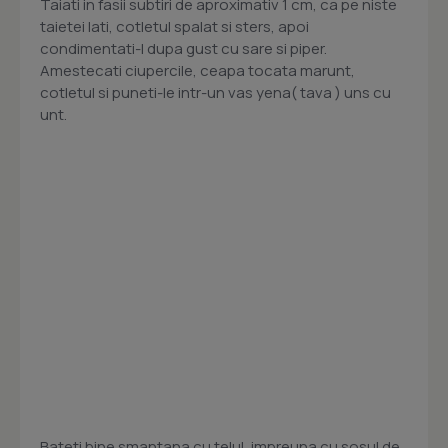
Taiati in fasii subtiri de aproximativ 1 cm, ca pe niste
taietei lati, cotletul spalat si sters, apoi
condimentati-l dupa gust cu sare si piper.
Amestecati ciupercile, ceapa tocata marunt,
cotletul si puneti-le intr-un vas yena( tava ) uns cu
unt.
Bateti bine smantana cu telul, impreuna cu sosul de