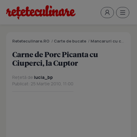
Reteteculinare.RO
/
Carte de bucate
/
Mancaruri cu carne
/
C
Carne de Porc Picanta cu
Ciuperci, la Cuptor
Rețetă de
lucia_bp
Publicat: 25 Martie 2010, 11:00