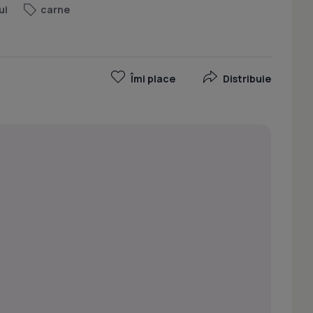
ui
carne
Îmi place
Distribuie