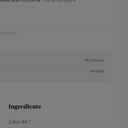
/
Mancaruri cu carne
/
Carne de Pasare
11, 13:05
90 minute
redusa
Ingrediente
2 pui de 1