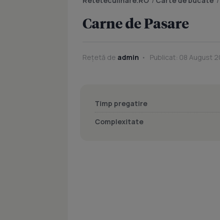
Reteteculinare.RO
/
Carte de bucate
Carne de Pasare
Rețetă de
admin
Publicat: 08 August 20
Timp pregatire
Complexitate