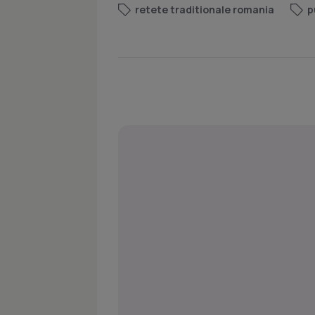
retete traditionale romania
p