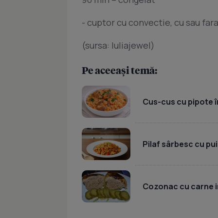
- cuptor cu convectie, cu sau far
(sursa: Iuliajewel)
Pe aceeași temă:
Cus-cus cu pipote în
Pilaf sârbesc cu pui
Cozonac cu carne i