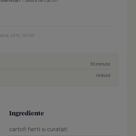
/
Garnituri
/
Salata de cartofi
mbrie 2010, 00:00
30 minute
redusa
Ingrediente
cartofi fierti si curatati