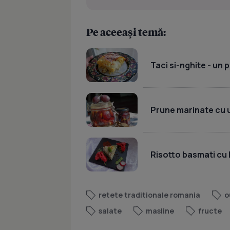
Pe aceeași temă:
Taci si-nghite - un
Prune marinate cu 
Risotto basmati cu 
retete traditionale romania
o
salate
masline
fructe