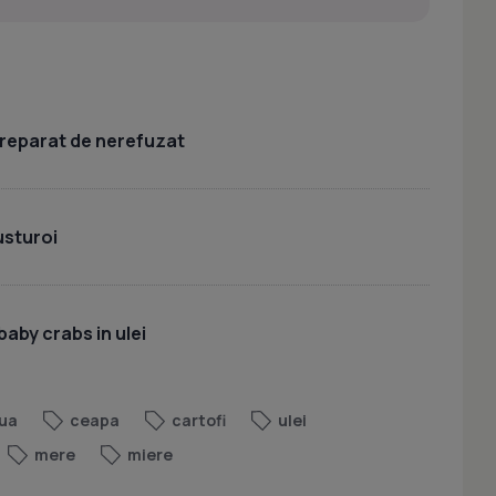
 preparat de nerefuzat
usturoi
baby crabs in ulei
ua
ceapa
cartofi
ulei
mere
miere