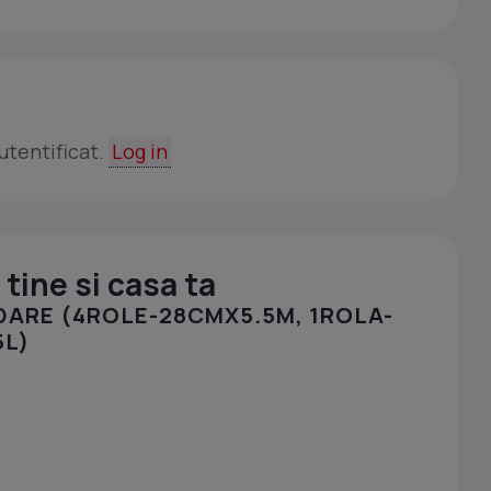
utentificat.
Log in
tine si casa ta
DARE (4ROLE-28CMX5.5M, 1ROLA-
5L)