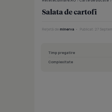
Reteteculinare.RO
/
Carte de bucate
Salata de cartofi
Rețetă de
minerva
Publicat: 27 Septe
Timp pregatire
Complexitate