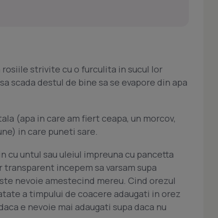
rosiile strivite cu o furculita in sucul lor
 sa scada destul de bine sa se evapore din apa
ala (apa in care am fiert ceapa, un morcov,
une) in care puneti sare.
n cu untul sau uleiul impreuna cu pancetta
or transparent incepem sa varsam supa
i este nevoie amestecind mereu. Cind orezul
atate a timpului de coacere adaugati in orez
i daca e nevoie mai adaugati supa daca nu