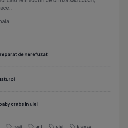
i cald felii subtiri de brinza sau cuburi,
lace..
nala
 preparat de nerefuzat
usturoi
baby crabs in ulei
rosii
unt
ulei
branza