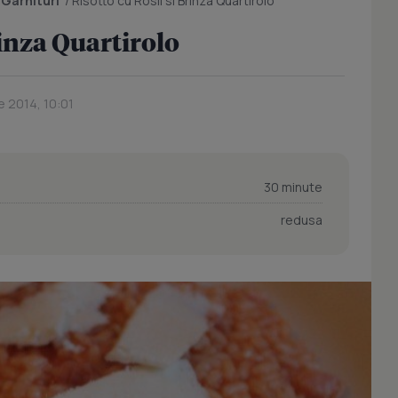
/
Garnituri
/
Risotto cu Rosii si Brinza Quartirolo
rinza Quartirolo
e 2014, 10:01
30 minute
redusa