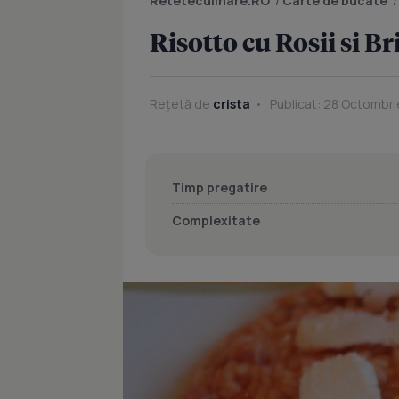
Reteteculinare.RO
/
Carte de bucate
Risotto cu Rosii si B
Rețetă de
crista
Publicat: 28 Octombri
Timp pregatire
Complexitate