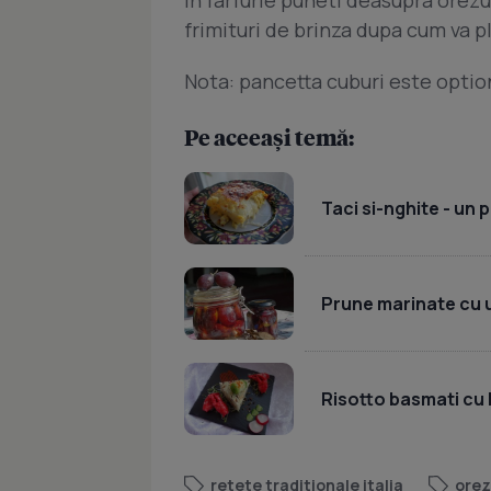
In farfurie puneti deasupra orezulu
frimituri de brinza dupa cum va p
Nota: pancetta cuburi este optio
Pe aceeași temă:
Taci si-nghite - un
Prune marinate cu 
Risotto basmati cu 
retete traditionale italia
orez