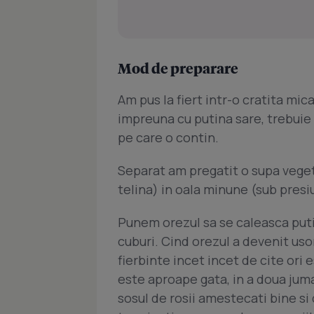
Mod de preparare
Am pus la fiert intr-o cratita mica 
impreuna cu putina sare, trebuie
pe care o contin.
Separat am pregatit o supa veget
telina) in oala minune (sub presi
Punem orezul sa se caleasca puti
cuburi. Cind orezul a devenit us
fierbinte incet incet de cite or
este aproape gata, in a doua jum
sosul de rosii amestecati bine s