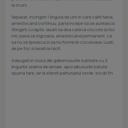
la scurs.
Separat, incingeti 1 lingura de unt in care caliti faina,
amestecand continuu, pana incepe sa se aureasca.
Stingeti cu lapte, lasati sa dea cateva clocote la foc
mic pana se ingroasa, amestecand permanent, ca
sa nu se lipeasca si sa nu formeze cocoloase. Luati
de pe foc si lasati la racit.
Adaugati in sosul alb galbenusurile subtiate cu 2
lingurite zeama de lamaie, apoi albusurile batute
spuma tare, iar la sfarsit patrunjelul verde, tocat fin.