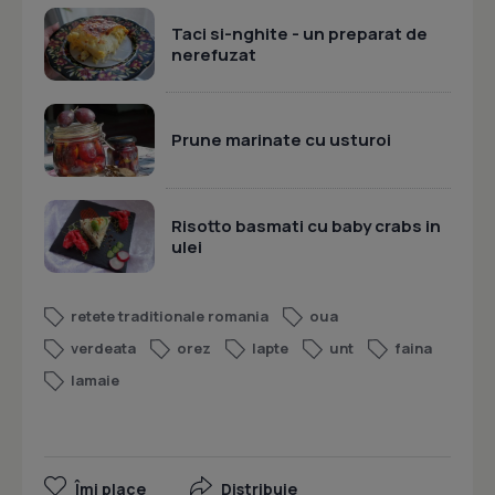
Taci si-nghite - un preparat de
nerefuzat
Prune marinate cu usturoi
Risotto basmati cu baby crabs in
ulei
retete traditionale romania
oua
verdeata
orez
lapte
unt
faina
lamaie
Îmi place
Distribuie