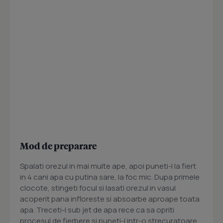
Mod de preparare
Spalati orezul in mai multe ape, apoi puneti-l la fiert
in 4 cani apa cu putina sare, la foc mic. Dupa primele
clocote, stingeti focul si lasati orezul in vasul
acoperit pana infloreste si absoarbe aproape toata
apa. Treceti-l sub jet de apa rece ca sa opriti
procesul de fierbere si puneti-l intr-o strecuratoare