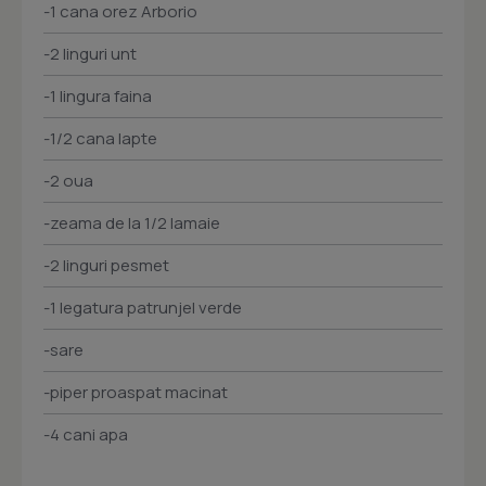
-1 cana orez Arborio
-2 linguri unt
-1 lingura faina
-1/2 cana lapte
-2 oua
-zeama de la 1/2 lamaie
-2 linguri pesmet
-1 legatura patrunjel verde
-sare
-piper proaspat macinat
-4 cani apa