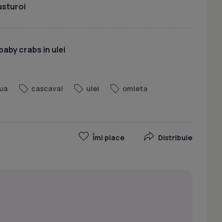
usturoi
baby crabs in ulei
ua
cascaval
ulei
omleta
Îmi place
Distribuie