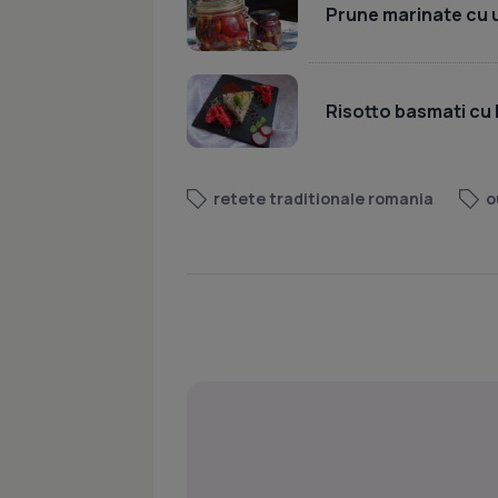
Prune marinate cu 
Risotto basmati cu 
retete traditionale romania
o