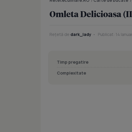
Reteteculinare.RO
/
Carte de bucate
Omleta Delicioasa (II
Rețetă de
dark_lady
Publicat: 14 Ianua
Timp pregatire
Complexitate