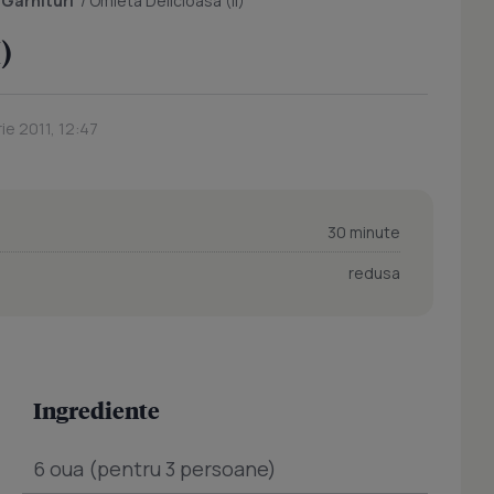
/
Garnituri
/
Omleta Delicioasa (II)
)
rie 2011, 12:47
30 minute
redusa
Ingrediente
6 oua (pentru 3 persoane)