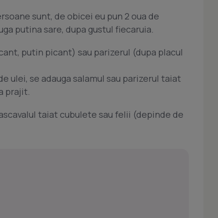
rsoane sunt, de obicei eu pun 2 oua de
uga putina sare, dupa gustul fiecaruia.
cant, putin picant) sau parizerul (dupa placul
 de ulei, se adauga salamul sau parizerul taiat
 prajit.
scavalul taiat cubulete sau felii (depinde de