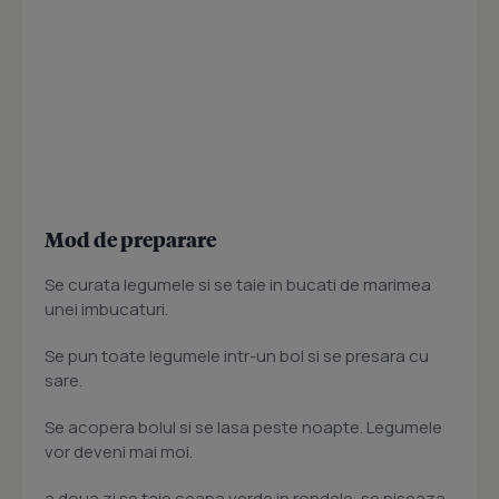
Mod de preparare
Se curata legumele si se taie in bucati de marimea
unei imbucaturi.
Se pun toate legumele intr-un bol si se presara cu
sare.
Se acopera bolul si se lasa peste noapte. Legumele
vor deveni mai moi.
a doua zi se taie ceapa verde in rondele, se piseaza