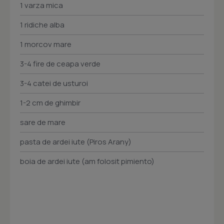
1 varza mica
1 ridiche alba
1 morcov mare
3-4 fire de ceapa verde
3-4 catei de usturoi
1-2 cm de ghimbir
sare de mare
pasta de ardei iute (Piros Arany)
boia de ardei iute (am folosit pimiento)