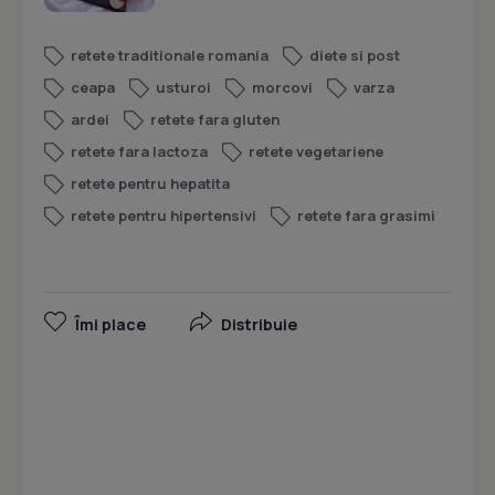
retete traditionale romania
diete si post
ceapa
usturoi
morcovi
varza
ardei
retete fara gluten
retete fara lactoza
retete vegetariene
retete pentru hepatita
retete pentru hipertensivi
retete fara grasimi
Îmi place
Distribuie