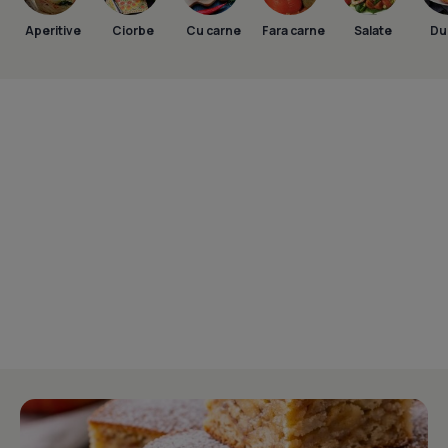
Aperitive
Ciorbe
Cu carne
Fara carne
Salate
Dul