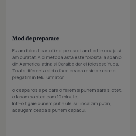
Mod de preparare
Eu am folosit cartofi noi pe care i am fiert in coaja si i
am curatat. Aici metoda asta este folosita la spanioli
din Aamerica latina si Caraibe dar ei folosesc Yuca.
Toata diferenta aici o face ceapa rosie pe care o
pregatim in felul urmator.
o ceapa rosie pe care o feliem si punem sare si otet,
o lasam sa stea cam 10 minute.
Intr-o tigaie punem putin ulei si il incalzim putin,
adaugam ceapa si punem capacul.