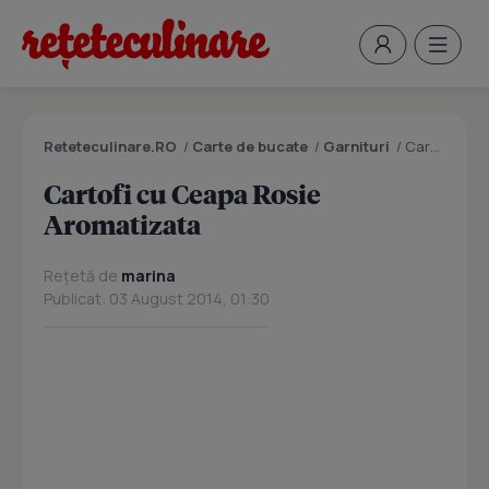
Reteteculinare.RO
/
Carte de bucate
/
Garnituri
/
Cartofi cu Ceapa Rosie Aromatizata
Cartofi cu Ceapa Rosie
Aromatizata
Rețetă de
marina
Publicat: 03 August 2014, 01:30