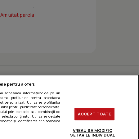
Am uitat parola
ele pentru a oferi:
sau accesarea informațiilor de pe un
zarea profilurilor pentru selectarea
t personalizat. Utilizarea profilurilor
urilor pentru publicitate personalizată.
ului prin statistici sau combinații de
ACCEPT TOATE
a selecta conținutul. Utilizarea de date
olocație și identificarea prin scanarea
VREAU SA MODIFIC
SETARILE INDIVIDUAL