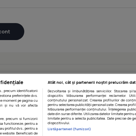
fidențiale
Atât noi, cât și partenerii noștri prelucrăm dat
, precum identificatorii
Dezvoltarea și îmbunătățirea serviciilor. Stocarea și/
estiona preferințele dvs.
dispozitiv. Măsurarea performanței reclamelor. Utili
conținutului personalizat. Crearea profilurilor de conținu
orice moment pe pagina cu
pentru selectarea publicității personalizate. Crearea profil
ștri și nu vă vor afecta
Măsurarea performanței conținutului. Înțelegerea public
date din surse diferite. Utilizarea datelor limitate pentru 
limitate pentru a selecta publicitatea. Date precise de ge
ere, precum si furnizorii
dispozitivului.
 sa functioneze, pentru a
au profilul dvs., pentru a
Listă parteneri (furnizori)
 pe website. Beneficiati de