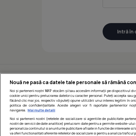
Nouă ne pasă ca datele tale personale să rămână con
Noi și partenerii noștri
1017
stocăm și/sau accesăm informații pe dispozitivul dvs.
cookie unici pentru prelucrarea datelor cu caracter personal. Puteți accepta sau g
făcând clic mai jos, respectiv vă puteți opune utilizării unui interes legitim în 
politica de confidențialitate. Aceste alegeri vor fi raportate partenerilor no
navigarea.
Mai multe detalii
Noi si partenerii nostri (retelele de socializare si agentiile de publicitate parten
nostri de servicii de date analitice) prelucram date pentru a permite website-ului
personaliza continutul si anunturile publicitare afisate in functie de interesele si/s
va oferi functionalitati aferente retelelor de socializare si pentru a analiza traficul