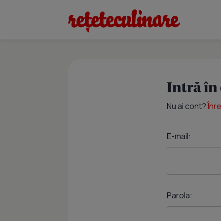
Intră în
Nu ai cont?
Înr
E-mail:
Parola: