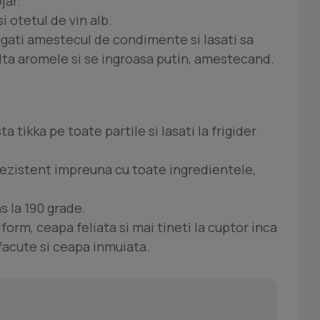
jar.
i otetul de vin alb.
daugati amestecul de condimente si lasati sa
olta aromele si se ingroasa putin, amestecand.
a tikka pe toate partile si lasati la frigider
rezistent impreuna cu toate ingredientele,
s la 190 grade.
form, ceapa feliata si mai tineti la cuptor inca
facute si ceapa inmuiata.