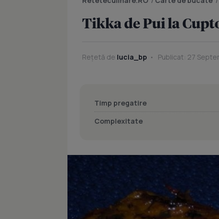
Reteteculinare.RO
/
Carte de bucate
Tikka de Pui la Cupt
Rețetă de
lucia_bp
Publicat: 27 Septe
Timp pregatire
Complexitate