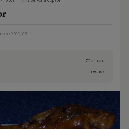
/
Fripturi
/
Tikka de Pui la Cuptor
or
mbrie 2010, 03:11
70 minute
redusa