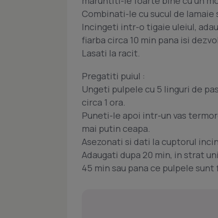
maruntiti-le foarte bine cu un mo
Combinati-le cu sucul de lamaie s
Incingeti intr-o tigaie uleiul, a
fiarba circa 10 min pana isi dezv
Lasati la racit.
Pregatiti puiul :
Ungeti pulpele cu 5 linguri de past
circa 1 ora.
Puneti-le apoi intr-un vas termo
mai putin ceapa.
Asezonati si dati la cuptorul incin
Adaugati dupa 20 min, in strat uni
45 min sau pana ce pulpele sunt 