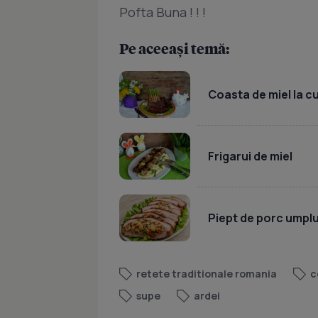
Pofta Buna ! ! !
Pe aceeași temă:
Coasta de miel la c
Frigarui de miel
Piept de porc umpl
retete traditionale romania
c
supe
ardei