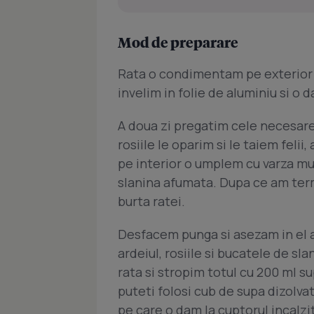
Mod de preparare
Rata o condimentam pe exterior cu 
invelim in folie de aluminiu si o d
A doua zi pregatim cele necesare
rosiile le oparim si le taiem felii,
pe interior o umplem cu varza mu
slanina afumata. Dupa ce am ter
burta ratei.
Desfacem punga si asezam in el
ardeiul, rosiile si bucatele de 
rata si stropim totul cu 200 ml su
puteti folosi cub de supa dizolva
pe care o dam la cuptorul incalzit