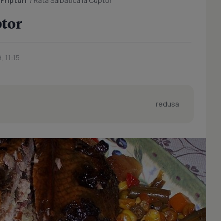
/
Fripturi
/
Rata Salbatica la Cuptor
ptor
, 11:15
redusa