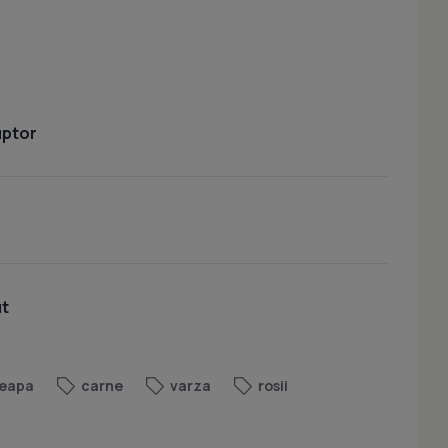
uptor
ut
eapa
carne
varza
rosii