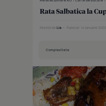
Reteteculinare.RO
/
Carte de bucate
Rata Salbatica la Cu
Rețetă de
Lia
Publicat: 14 Ianuarie 2009
Complexitate