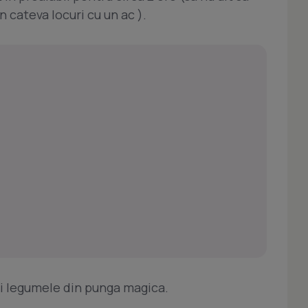
 cateva locuri cu un ac ).
 si legumele din punga magica.