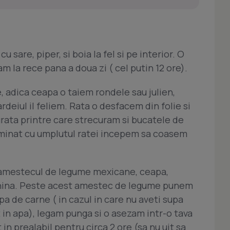
sare, piper, si boia la fel si pe interior. O
am la rece pana a doua zi ( cel putin 12 ore).
, adica ceapa o taiem rondele sau julien,
 ardeiul il feliem. Rata o desfacem din folie si
rata printre care strecuram si bucatele de
minat cu umplutul ratei incepem sa coasem
 amestecul de legume mexicane, ceapa,
slanina. Peste acest amestec de legume punem
pa de carne ( in cazul in care nu aveti supa
t in apa), legam punga si o asezam intr-o tava
 in prealabil pentru circa 2 ore (sa nu uit sa