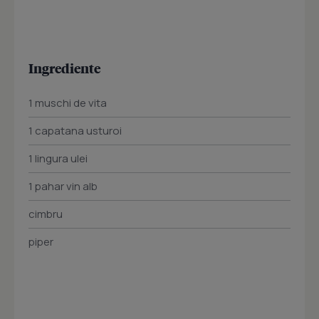
Ingrediente
1 muschi de vita
1 capatana usturoi
1 lingura ulei
1 pahar vin alb
cimbru
piper