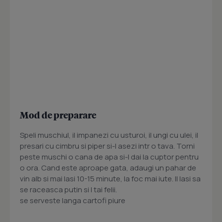
Mod de preparare
Speli muschiul, il impanezi cu usturoi, il ungi cu ulei, il
presari cu cimbru si piper si-l asezi intr o tava. Torni
peste muschi o cana de apa si-l dai la cuptor pentru
o ora. Cand este aproape gata, adaugi un pahar de
vin alb si mai lasi 10-15 minute, la foc mai iute. Il lasi sa
se raceasca putin si l tai felii.
se serveste langa cartofi piure