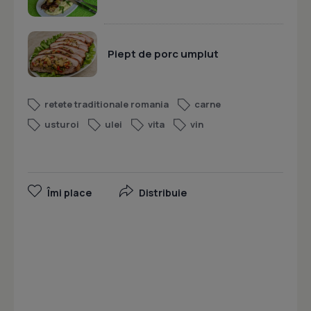
Piept de porc umplut
retete traditionale romania
carne
usturoi
ulei
vita
vin
Îmi place
Distribuie