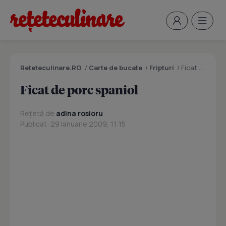
Reteteculinare.RO
/
Carte de bucate
/
Fripturi
/
Ficat de porc spaniol
Ficat de porc spaniol
Rețetă de
adina rosioru
Publicat: 29 Ianuarie 2009, 11:15