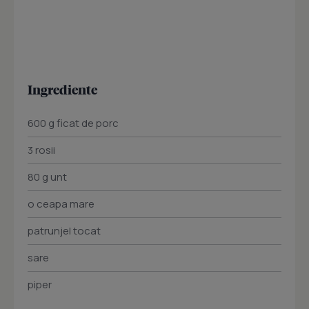
Ingrediente
600 g ficat de porc
3 rosii
80 g unt
o ceapa mare
patrunjel tocat
sare
piper