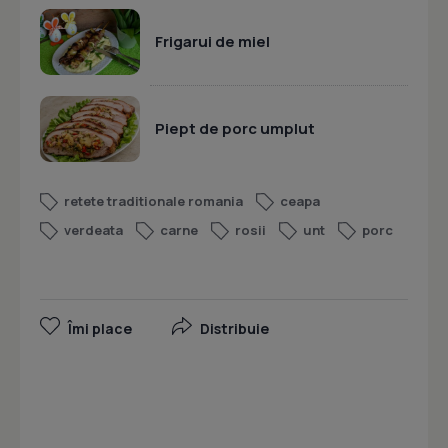
Frigarui de miel
Piept de porc umplut
retete traditionale romania
ceapa
verdeata
carne
rosii
unt
porc
Îmi place
Distribuie