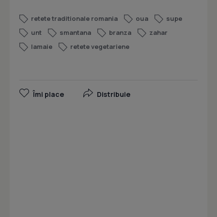
retete traditionale romania
oua
supe
unt
smantana
branza
zahar
lamaie
retete vegetariene
Îmi place
Distribuie