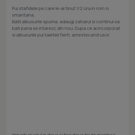
Pui stafidele pe care le-ai tinut 1/2 ora in rom si
smantana.
Batii albusurile spuma, adaugi zaharul si continui sa
bati pana se intaresc din nou. Dupa ce ai incorporat
si albusurile pui taieteii fierti, amestecand usor.
Imparti aluatul in doua si faci doua foi de marimea