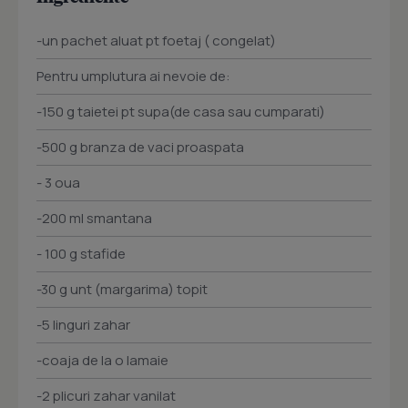
-un pachet aluat pt foetaj ( congelat)
Pentru umplutura ai nevoie de:
-150 g taietei pt supa(de casa sau cumparati)
-500 g branza de vaci proaspata
- 3 oua
-200 ml smantana
- 100 g stafide
-30 g unt (margarima) topit
-5 linguri zahar
-coaja de la o lamaie
-2 plicuri zahar vanilat