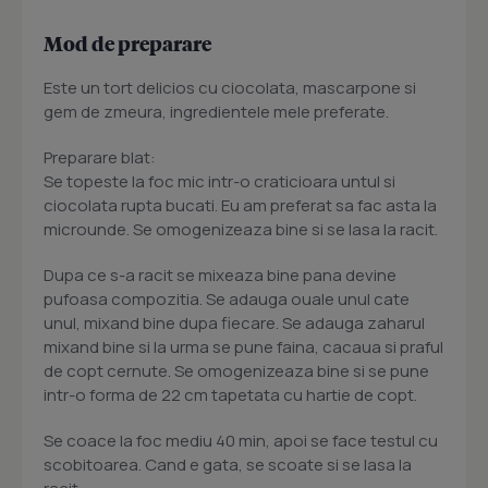
Mod de preparare
Este un tort delicios cu ciocolata, mascarpone si
gem de zmeura, ingredientele mele preferate.
Preparare blat:
Se topeste la foc mic intr-o craticioara untul si
ciocolata rupta bucati. Eu am preferat sa fac asta la
microunde. Se omogenizeaza bine si se lasa la racit.
Dupa ce s-a racit se mixeaza bine pana devine
pufoasa compozitia. Se adauga ouale unul cate
unul, mixand bine dupa fiecare. Se adauga zaharul
mixand bine si la urma se pune faina, cacaua si praful
de copt cernute. Se omogenizeaza bine si se pune
intr-o forma de 22 cm tapetata cu hartie de copt.
Se coace la foc mediu 40 min, apoi se face testul cu
scobitoarea. Cand e gata, se scoate si se lasa la