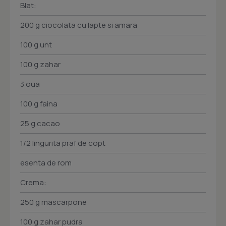
Blat:
200 g ciocolata cu lapte si amara
100 g unt
100 g zahar
3 oua
100 g faina
25 g cacao
1/2 lingurita praf de copt
esenta de rom
Crema:
250 g mascarpone
100 g zahar pudra