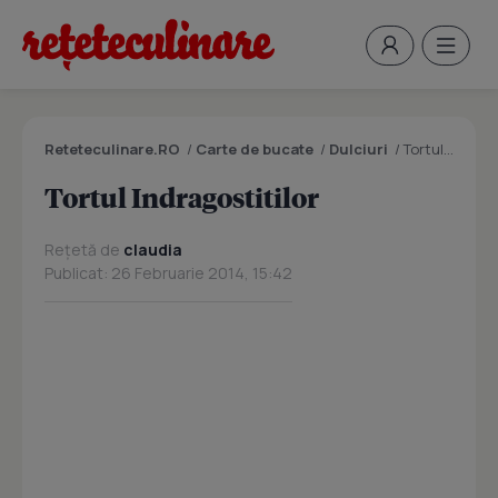
Reteteculinare.RO
/
Carte de bucate
/
Dulciuri
/
Tortul Indragostitilor
Tortul Indragostitilor
Rețetă de
claudia
Publicat: 26 Februarie 2014, 15:42