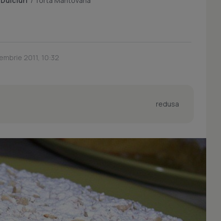
/
Dulciuri
/
Torta Mantovana
embrie 2011, 10:32
redusa