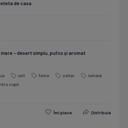
 reteta de casa
u mere – desert simplu, pufos și aromat
ua
unt
faina
zahar
lamaie
ntru copii
Îmi place
Distribuie