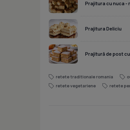
Prajitura cu nuca -
Prajitura Deliciu
Prajitură de post c
retete traditionale romania
o
retete vegetariene
retete pe