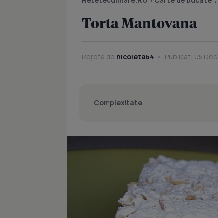
Reteteculinare.RO
/
Carte de bucate
Torta Mantovana
Rețetă de
nicoleta64
Publicat: 05 Dec
Complexitate