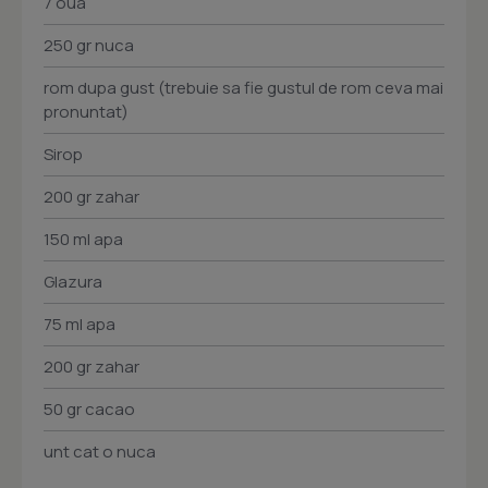
7 oua
250 gr nuca
rom dupa gust (trebuie sa fie gustul de rom ceva mai
pronuntat)
Sirop
200 gr zahar
150 ml apa
Glazura
75 ml apa
200 gr zahar
50 gr cacao
unt cat o nuca