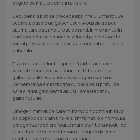
degete de inalt, pe care il tai in 3 felii.
Deci, pentru blat se procedeaza in felul urmator. Se
separa albusele de galbenusuri. Albusele se bat
spuma tare cu zaharul pus pe rand. In momentul in
care incepem sa adaugam zaharul punem inainte
romul prevazut pentru a usura procesul de topire a
zaharului.
Dupa ce am obtinut o spume foarte tare oprim
mixerul si incepem sa adaugam, tot cate unul,
galbenusurile Dupa fiecare, omogenizam bine.
Cernem faina amestecata cu cacaoa si praful de
sare si adaugam peste albusul amestecat cu
galbenusurile.
Omogenizam dupa care mutam compozitia in tava
de copt pe care am uns-o si am fainat-o din timp. La
omogenizare se are foarte mare atentie la modul de
lucru, trebuie sa amestecam cu lingura de lemn,
incet, de jos in sus si prin rasturnare. .