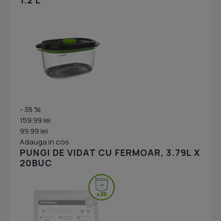
1.2 L
- 38 %
159.99 lei
99.99 lei
Adauga in cos
PUNGI DE VIDAT CU FERMOAR, 3.79L X
20BUC