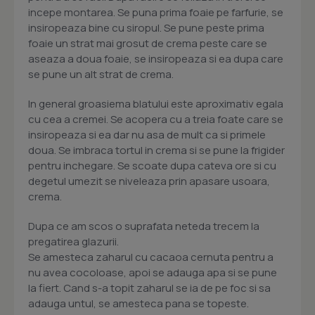
incepe montarea. Se puna prima foaie pe farfurie, se
insiropeaza bine cu siropul. Se pune peste prima
foaie un strat mai grosut de crema peste care se
aseaza a doua foaie, se insiropeaza si ea dupa care
se pune un alt strat de crema.
In general groasiema blatului este aproximativ egala
cu cea a cremei. Se acopera cu a treia foate care se
insiropeaza si ea dar nu asa de mult ca si primele
doua. Se imbraca tortul in crema si se pune la frigider
pentru inchegare. Se scoate dupa cateva ore si cu
degetul umezit se niveleaza prin apasare usoara,
crema.
Dupa ce am scos o suprafata neteda trecem la
pregatirea glazurii.
Se amesteca zaharul cu cacaoa cernuta pentru a
nu avea cocoloase, apoi se adauga apa si se pune
la fiert. Cand s-a topit zaharul se ia de pe foc si sa
adauga untul, se amesteca pana se topeste.