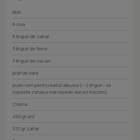
Blat:
6 oua
6 linguri de zahar
3 linguri de faina
3 linguri de cacao
praf de sare
putin rom pentru batut albusul (~ 2 linguri - se
topeste zaharul mai repede daca il folosim)
Crema:
450 gr unt
370 gr zahar