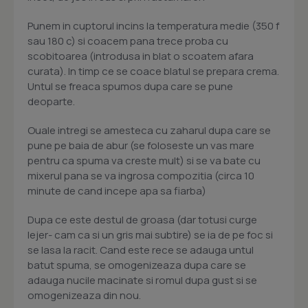
Punem in cuptorul incins la temperatura medie (350 f
sau 180 c) si coacem pana trece proba cu
scobitoarea (introdusa in blat o scoatem afara
curata). In timp ce se coace blatul se prepara crema.
Untul se freaca spumos dupa care se pune
deoparte.
Ouale intregi se amesteca cu zaharul dupa care se
pune pe baia de abur (se foloseste un vas mare
pentru ca spuma va creste mult) si se va bate cu
mixerul pana se va ingrosa compozitia (circa 10
minute de cand incepe apa sa fiarba)
Dupa ce este destul de groasa (dar totusi curge
lejer- cam ca si un gris mai subtire) se ia de pe foc si
se lasa la racit. Cand este rece se adauga untul
batut spuma, se omogenizeaza dupa care se
adauga nucile macinate si romul dupa gust si se
omogenizeaza din nou.