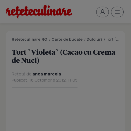
Reteteculinare.RO
/
Carte de bucate
/
Dulciuri
/
Tort `Violeta` (Cacao cu Crema de Nuci)
Tort `Violeta` (Cacao cu Crema
de Nuci)
Rețetă de
anca marcela
Publicat: 16 Octombrie 2012, 11:05