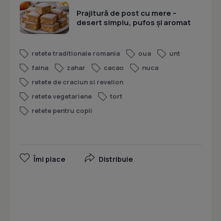
Prajitură de post cu mere –
desert simplu, pufos și aromat
retete traditionale romania
oua
unt
faina
zahar
cacao
nuca
retete de craciun si revelion
retete vegetariene
tort
retete pentru copii
Îmi place
Distribuie