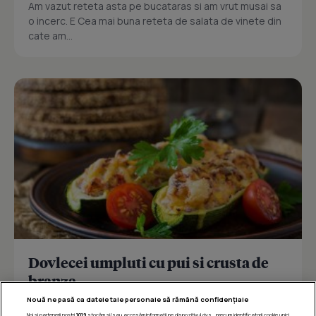
Am vazut reteta asta pe bucataras si am vrut musai sa
o incerc. E Cea mai buna reteta de salata de vinete din
cate am...
Dovlecei umpluti cu pui si crusta de
branza
Nouă ne pasă ca datele tale personale să rămână confidențiale
Reteta delicioasa de dovlecei umpluti cu pui si crusta
Noi și partenerii noștri
1019
stocăm și/sau accesăm informații pe dispozitivul dvs., precum identificatorii cookie unici