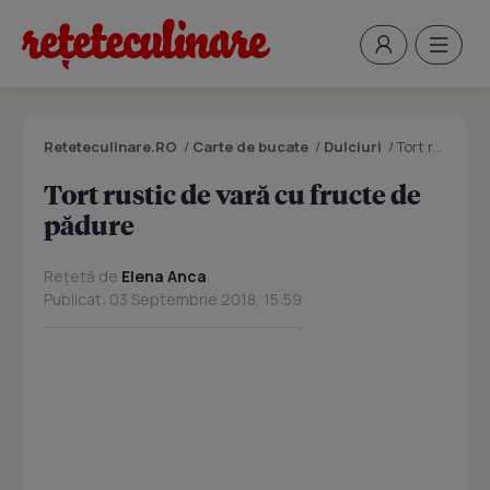
Reteteculinare.RO
/
Carte de bucate
/
Dulciuri
/
Tort rustic de vară cu fructe de pădure
Tort rustic de vară cu fructe de
pădure
Rețetă de
Elena Anca
Publicat: 03 Septembrie 2018, 15:59