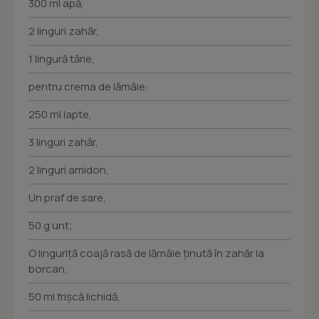
300 ml apă,
2 linguri zahăr,
1 lingură tărie,
pentru crema de lămâie:
250 ml lapte,
3 linguri zahăr,
2 linguri amidon,
Un praf de sare,
50 g unt;
O linguriţă coajă rasă de lămâie ţinută în zahăr la
borcan,
50 ml frişcă lichidă,