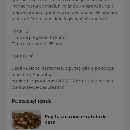
întinde restul de frişcă, nivelând cu o spatulă un pic
mai dezordonat, pentru un aspect rustic. Se presară
restul de fructe şi se dă la frigider până la servire.
Porţii: 12
Timp de pregătire: 1h 25min
Timp de coacere: 35 min
Poftă Bună!
Dacă vă place reţeta mea, o puteţi găsi şi pe blogul
meu: http://ancutsa-
cuisine.blogspot.com/2018/08/tort-rustic-de-vara-
cu-fructe-de-padure.html
Pe aceeași temă:
Prajitura cu nuca - reteta de
casa