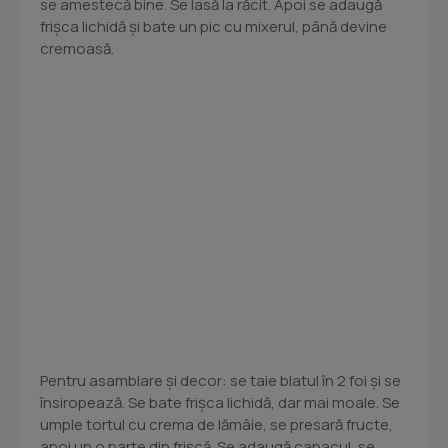
se amestecă bine. Se lasă la răcit. Apoi se adaugă
frişca lichidă şi bate un pic cu mixerul, până devine
cremoasă.
Pentru asamblare şi decor: se taie blatul în 2 foi şi se
însiropează. Se bate frişca lichidă, dar mai moale. Se
umple tortul cu crema de lămâie, se presară fructe,
apoi un o parte din frişcă. Se adaugă capacul, se