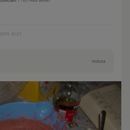
/
Dulciuri
/
Tort Red Velvet
 2013, 10:27
redusa