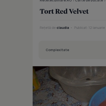
Reteteculinare.RO
/
Carte de bucate
Tort Red Velvet
Rețetă de
claudia
Publicat: 12 Ianuarie
Complexitate