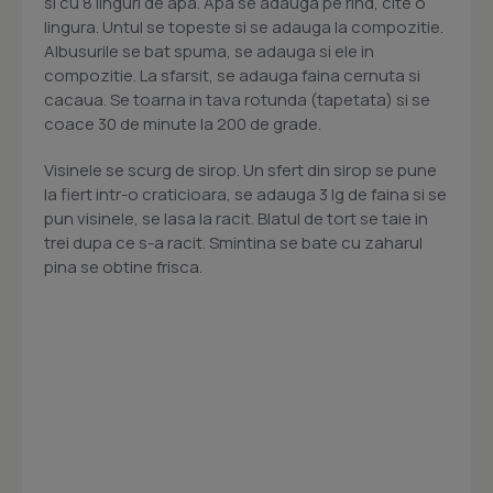
si cu 8 linguri de apa. Apa se adauga pe rind, cite o
lingura. Untul se topeste si se adauga la compozitie.
Albusurile se bat spuma, se adauga si ele in
compozitie. La sfarsit, se adauga faina cernuta si
cacaua. Se toarna in tava rotunda (tapetata) si se
coace 30 de minute la 200 de grade.
Visinele se scurg de sirop. Un sfert din sirop se pune
la fiert intr-o craticioara, se adauga 3 lg de faina si se
pun visinele, se lasa la racit. Blatul de tort se taie in
trei dupa ce s-a racit. Smintina se bate cu zaharul
pina se obtine frisca.