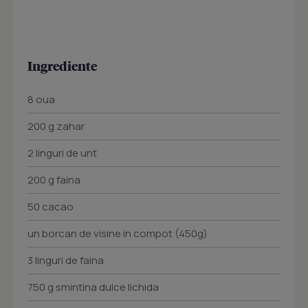
Ingrediente
8 oua
200 g zahar
2 linguri de unt
200 g faina
50 cacao
un borcan de visine in compot (450g)
3 linguri de faina
750 g smintina dulce lichida