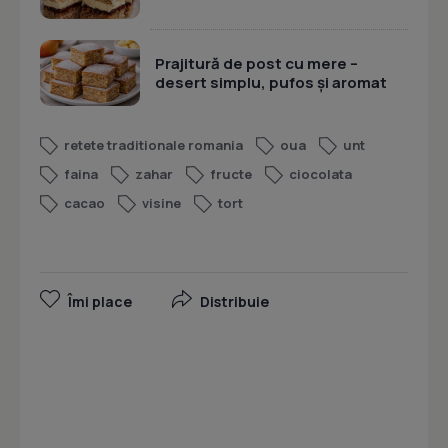
Prajitură de post cu mere –
desert simplu, pufos și aromat
retete traditionale romania
oua
unt
faina
zahar
fructe
ciocolata
cacao
visine
tort
Îmi place
Distribuie