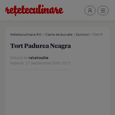
Reteteculinare.RO
/
Carte de bucate
/
Dulciuri
/
Tort Padurea Neagra
Tort Padurea Neagra
Rețetă de
ratatouille
Publicat: 27 Septembrie 2010, 03:11